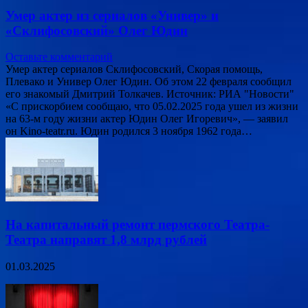
Умер актер из сериалов «Универ» и
«Склифосовский» Олег Юдин
Оставьте комментарий
Умер актер сериалов Склифосовский, Скорая помощь,
Плевако и Универ Олег Юдин. Об этом 22 февраля сообщил
его знакомый Дмитрий Толкачев. Источник: РИА "Новости"
«С прискорбием сообщаю, что 05.02.2025 года ушел из жизни
на 63-м году жизни актер Юдин Олег Игоревич», — заявил
он Kino-teatr.ru. Юдин родился 3 ноября 1962 года…
На капитальный ремонт пермского Театра-
Театра направят 1,8 млрд рублей
01.03.2025