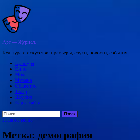
Перейти
к
содержимому
Арт — Журнал.
Культура и искусство: премьеры, слухи, новости, события.
Культура
Кино
Мода
Музыка
Общество
Театр
Шоубиз
Карта сайта
Найти:
Главное меню
Метка:
демография