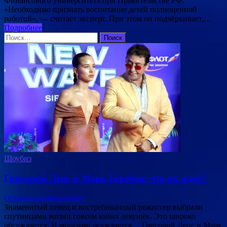
Финансового университета при Правительстве РФ.
«Необходимо признать воспитание детей полноценной
работой», — считает эксперт. При этом он подчёркивает,…
Подробнее
Найти:
Шоубиз
Григорий Лепс и Марк Горобец: что их ждет?
Оставьте комментарий
Знаменитый певец и востребованный режиссер выбрали
спутницами жизни совсем юных девушек. Это широко
обсуждается. И многими осуждается… Григорий Лепс и Марк