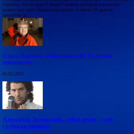
Горобец: что их ждет? Марк Горобец, который в качестве
режиссера снял «Закрытую школу» и около 20 других
проектов (в…
Ольга Волкова: «Ощущаю себя 13-летней
девчонкой»
01.03.2025
Александр Ломинский: «Мои песни — это
глубокая лирика»