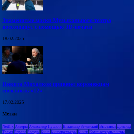
Знаменитые маски Музыкального театра
воссоздадут с помощью 3D-печати
18.02.2025
Никита Михалков привезет воронежцам
спектакль «12»
17.02.2025
Метки
Netflix
Актеры
Александр Пушкин
Владимир Зеленский
Выставки
Дональд
Трамп
Европа
Звезды
Кино
Кинопремьеры
Книги
Компьютерные игры