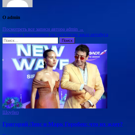
О admin
Посмотреть все записи автора admin →
перевозка школьников на экскурсии заказ автобуса
Найти:
Шоубиз
Григорий Лепс и Марк Горобец: что их ждет?