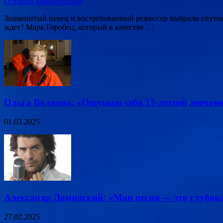
Оставьте комментарий
Знаменитый певец и востребованный режиссер выбрали спутни
ждет? Марк Горобец, который в качестве …
Ольга Волкова: «Ощущаю себя 13-летней девчон
01.03.2025
Александр Ломинский: «Мои песни — это глубок
27.02.2025