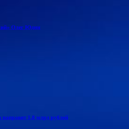
ский» Олег Юдин
 направят 1,8 млрд рублей