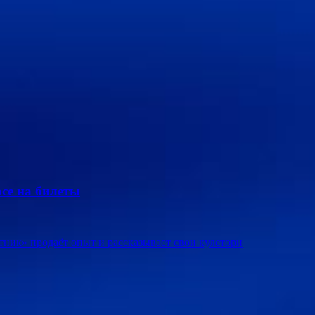
се на билеты
ник» продаёт опыт и рассказывает свои кулстори