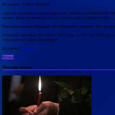
Источник: © РИА Новости
«Друзья, коллеги и все мои адресаты. Должна сообщить вам, ч
жизни. Было очень много всего, что нет смысла перечислять — 
Новикова назвала Большой театр великим, отметив, что он навс
Новикова занимала этот пост с 2001 года. С 1997 по 2000 год 
«Лицедеи» в Санкт-Петербурге.
Источник:
mail.ru
Метки
Театр
Похожие записи