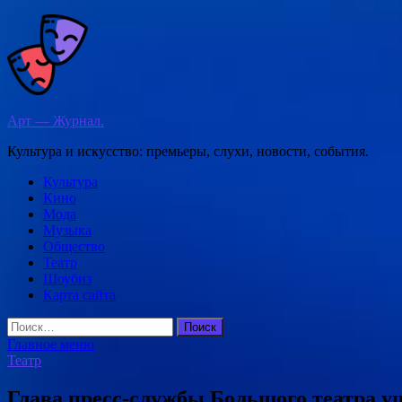
Перейти
к
содержимому
Арт — Журнал.
Культура и искусство: премьеры, слухи, новости, события.
Культура
Кино
Мода
Музыка
Общество
Театр
Шоубиз
Карта сайта
Найти:
Главное меню
Театр
Глава пресс-службы Большого театра у