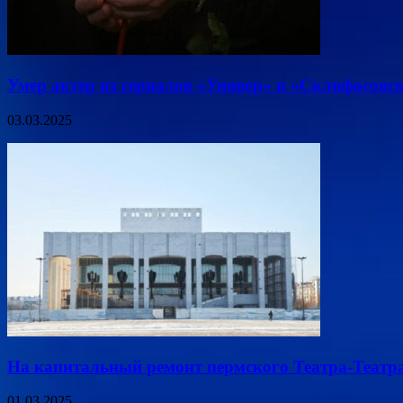
Умер актер из сериалов «Универ» и «Склифосов
03.03.2025
На капитальный ремонт пермского Театра-Театра
01.03.2025