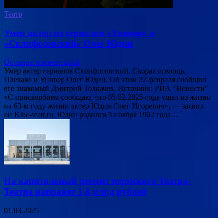
Театр
Умер актер из сериалов «Универ» и
«Склифосовский» Олег Юдин
Оставьте комментарий
Умер актер сериалов Склифосовский, Скорая помощь,
Плевако и Универ Олег Юдин. Об этом 22 февраля сообщил
его знакомый Дмитрий Толкачев. Источник: РИА "Новости"
«С прискорбием сообщаю, что 05.02.2025 года ушел из жизни
на 63-м году жизни актер Юдин Олег Игоревич», — заявил
он Kino-teatr.ru. Юдин родился 3 ноября 1962 года…
На капитальный ремонт пермского Театра-
Театра направят 1,8 млрд рублей
01.03.2025