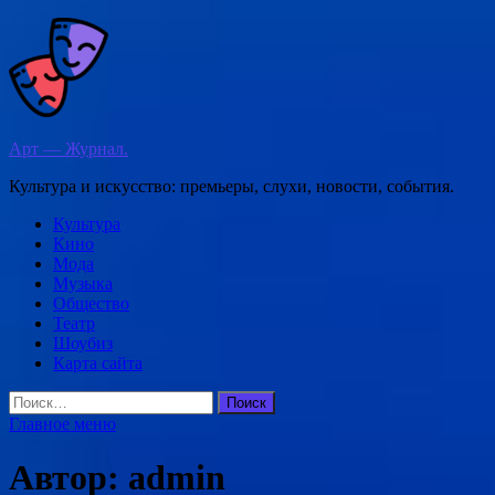
Перейти
к
содержимому
Арт — Журнал.
Культура и искусство: премьеры, слухи, новости, события.
Культура
Кино
Мода
Музыка
Общество
Театр
Шоубиз
Карта сайта
Найти:
Главное меню
Автор:
admin