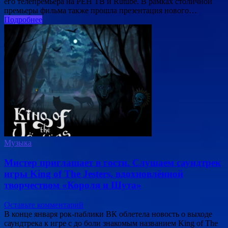
его телепремьера на РЕН ТВ и Rutube. В рамках столичной
премьеры фильма также прошла презентация нового…
Подробнее
Музыка
Мистер приглашает в гости. Слушаем саундтрек
игры King of The Jesters, вдохновлённой
творчеством «Короля и Шута»
Оставьте комментарий
В конце января рок-паблики ВК облетела новость о выходе
саундтрека к игре с до боли знакомым названием King of The