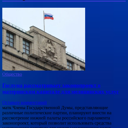
Общество
Госдума рассматривает законопроект о
материнском капитале для медицинских услуг
Оставьте комментарий
матк Члены Государственной Думы, представляющие
различные политические партии, планируют внести на
рассмотрение нижней палаты российского парламента
законопроект, который позволит использовать средства