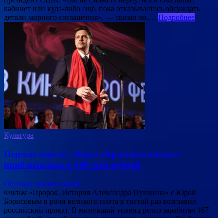
кабинет или куда-либо ещё, пока отказываетесь обсуждать
детали мирного соглашения», — сказал он.…
Подробнее
Культура
Первые вместе: сборы «Красного шелка»
приблизились к 400 млн рублей
Оставьте комментарий
Фильм «Пророк. История Александра Пушкина» с Юрой
Борисовым в роли великого поэта в третий раз возглавил
российский прокат. В минувший уикенд релиз заработал 167