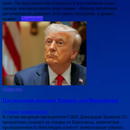
доме. Он предложил им отдохнуть и восстановить силы,
прежде чем продолжить переговоры. «Иногда публичная
дипломатия не работает, но в таких ситуациях, я думаю,
нужно…
Подробнее
Общество
Последствия пошлин Трампа для Финляндии
Оставьте комментарий
В случае введения президентом США Дональдом Трампом 25-
процентных пошлин на товары из Евросоюза, химическая
промышленность Финляндии понесёт значительные убытки.