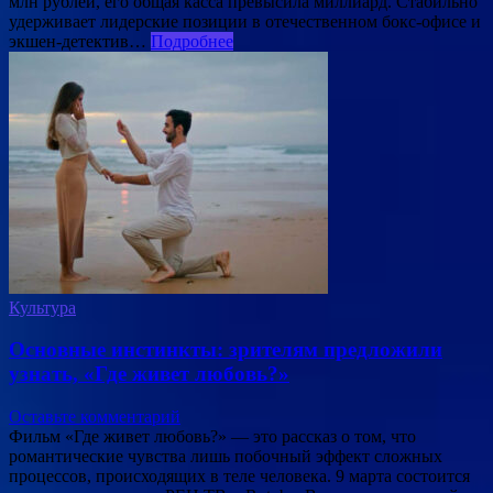
млн рублей, его общая касса превысила миллиард. Стабильно
удерживает лидерские позиции в отечественном бокс-офисе и
экшен-детектив…
Подробнее
Культура
Основные инстинкты: зрителям предложили
узнать, «Где живет любовь?»
Оставьте комментарий
Фильм «Где живет любовь?» — это рассказ о том, что
романтические чувства лишь побочный эффект сложных
процессов, происходящих в теле человека. 9 марта состоится