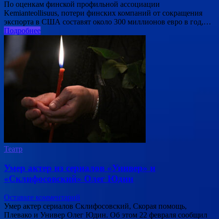
По оценкам финской профильной ассоциации
Kemianteollisuus, потери финских компаний от сокращения
экспорта в США составят около 300 миллионов евро в год,…
Подробнее
Театр
Умер актер из сериалов «Универ» и
«Склифосовский» Олег Юдин
Оставьте комментарий
Умер актер сериалов Склифосовский, Скорая помощь,
Плевако и Универ Олег Юдин. Об этом 22 февраля сообщил