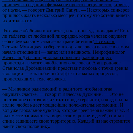
привлечь к созданию фильма не просто специалистов, а звезд
от науки,
— говорит Дмитрий Сапун. — Некоторых спикеров
пришлось ждать несколько месяцев, потому что хотели видеть
их и только их.
Что такое «бабочки в животе», и как они туда попадают? Есть
ли таблетки от любовной лихорадки, когда человек ощущает
себя в буквальном смысле на грани безумия?
Психолог
Татьяна Мужицкая разберет, что для человека важнее в самом
начале отношений — запах или внешность. Нейрофизиолог
Вячеслав Дубынин детально объяснит, какой процесс
происходит в мозге влюбленного человека.
А антрополог
Станислав Дробышевский представит любовь с точки зрения
эволюции — как побочный эффект сложных процессов,
происходящих в теле человека.
— Мы живем ради эмоций и ради того, чтобы иногда
ощущать счастье, — говорит Вячеслав Дубынин. — Это не
постоянное состояние, а что-то вроде серфинга, и когда ты на
волне, любовь дает мощнейшие положительные эмоции. И
вот уже глобальное чувство, которое греет тебя каждый час. И
вы вместе занимаетесь творчеством, рожаете детей, спина к
спине защищаете свою территорию. Каждый из нас стремится
найти свою половинку.