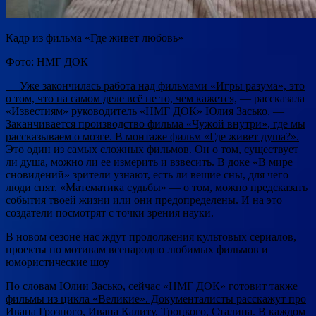
Кадр из фильма «Где живет любовь»
Фото: НМГ ДОК
— Уже закончилась работа над фильмами «Игры разума», это
о том, что на самом деле всё не то, чем кажется,
— рассказала
«Известиям» руководитель «НМГ ДОК» Юлия Засько. —
Заканчивается производство фильма «Чужой внутри», где мы
рассказываем о мозге. В монтаже фильм «Где живет душа?».
Это один из самых сложных фильмов. Он о том, существует
ли душа, можно ли ее измерить и взвесить. В доке «В мире
сновидений» зрители узнают, есть ли вещие сны, для чего
люди спят. «Математика судьбы» — о том, можно предсказать
события твоей жизни или они предопределены. И на это
создатели посмотрят с точки зрения науки.
В новом сезоне нас ждут продолжения культовых сериалов,
проекты по мотивам всенародно любимых фильмов и
юмористические шоу
По словам Юлии Засько,
сейчас «НМГ ДОК» готовит также
фильмы из цикла «Великие». Документалисты расскажут про
Ивана Грозного, Ивана Калиту, Троцкого, Сталина.
В каждом