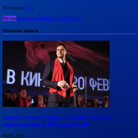
Источник:
iz.ru
Метки
Кино
Медиа
НМГ
Рен ТВ
Сайты
Похожие записи
Первые вместе: сборы «Красного шелка»
приблизились к 400 млн рублей
04.03.2025