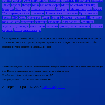
Netflix
Актеры
Александр Пушкин
Владимир Зеленский
Выставки
Дональд
Трамп
Европа
Звезды
Кино
Кинопремьеры
Книги
Компьютерные игры
Культура
Литература
Личный плейлист
Лонгриды
Мария Захарова
Музеи
Обзор трендов
Оскар
Писатели
Премия Оскар
Премьеры
Происшествия
Россия
СВО
США
Спектакли
Театр
Театры
Фильмы и сериалы
Шоубизнес
Юра Борисов
аналитика
германия
евросоюз
коллаборация
медицина
мирные переговоры
мошенники
политика
природные катаклизмы
рецензия
украина
что слушают звезды
Все материалы на данном сайте взяты из открытых источников и предоставляются исключительно в
ознакомительных целях. Права на материалы принадлежат их владельцам. Администрация сайта
ответственности за содержание материала не несет.
Если Вы обнаружили на нашем сайте материалы, которые нарушают авторские права, принадлежащие
Вам, Вашей компании или организации, пожалуйста, сообщите нам.
На сайте могут быть опубликованы материалы 18+!
При цитировании ссылка на источник обязательна.
Авторские права © 2026
Арт - Журнал.
.