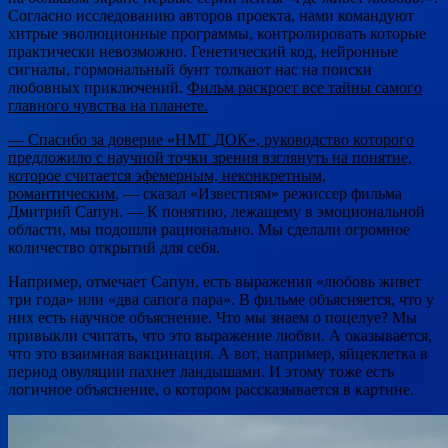
Согласно исследованию авторов проекта, нами командуют
хитрые эволюционные программы, контролировать которые
практически невозможно. Генетический код, нейронные
сигналы, гормональный бунт толкают нас на поиски
любовных приключений.
Фильм раскроет все тайны самого
главного чувства на планете.
— Спасибо за доверие «НМГ ДОК», руководство которого
предложило с научной точки зрения взглянуть на понятие,
которое считается эфемерным, неконкретным,
романтическим
, — сказал «Известиям» режиссер фильма
Дмитрий Сапун. — К понятию, лежащему в эмоциональной
области, мы подошли рационально. Мы сделали огромное
количество открытий для себя.
Например, отмечает Сапун, есть выражения «любовь живет
три года» или «два сапога пара». В фильме объясняется, что у
них есть научное объяснение. Что мы знаем о поцелуе? Мы
привыкли считать, что это выражение любви. А оказывается,
что это взаимная вакцинация. А вот, например, яйцеклетка в
период овуляции пахнет ландышами. И этому тоже есть
логичное объяснение, о котором рассказывается в картине.