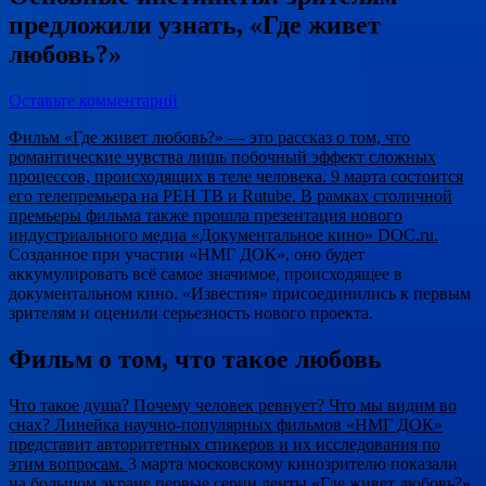
предложили узнать, «Где живет
любовь?»
Оставьте комментарий
Фильм «Где живет любовь?» — это рассказ о том, что
романтические чувства лишь побочный эффект сложных
процессов, происходящих в теле человека. 9 марта состоится
его телепремьера на РЕН ТВ и Rutube. В рамках столичной
премьеры фильма также прошла презентация нового
индустриального медиа «Документальное кино» DOC.ru.
Созданное при участии «НМГ ДОК», оно будет
аккумулировать всё самое значимое, происходящее в
документальном кино. «Известия» присоединились к первым
зрителям и оценили серьезность нового проекта.
Фильм о том, что такое любовь
Что такое душа? Почему человек ревнует? Что мы видим во
снах? Линейка научно-популярных фильмов «НМГ ДОК»
представит авторитетных спикеров и их исследования по
этим вопросам.
3 марта московскому кинозрителю показали
на большом экране первые серии ленты «Где живет любовь?».