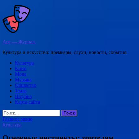
Перейти
к
содержимому
Арт — Журнал.
Культура и искусство: премьеры, слухи, новости, события.
Культура
Кино
Мода
Музыка
Общество
Театр
Шоубиз
Карта сайта
Найти:
Главное меню
Культура
Основные инстинкты: зрителям