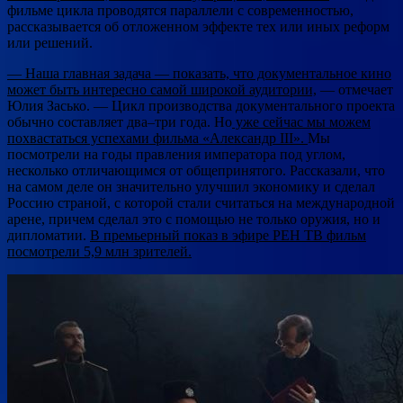
фильме цикла проводятся параллели с современностью,
рассказывается об отложенном эффекте тех или иных реформ
или решений.
— Наша главная задача — показать, что документальное кино
может быть интересно самой широкой аудитории,
— отмечает
Юлия Засько. — Цикл производства документального проекта
обычно составляет два–три года. Но
уже сейчас мы можем
похвастаться успехами фильма «Александр ІII».
Мы
посмотрели на годы правления императора под углом,
несколько отличающимся от общепринятого. Рассказали, что
на самом деле он значительно улучшил экономику и сделал
Россию страной, с которой стали считаться на международной
арене, причем сделал это с помощью не только оружия, но и
дипломатии.
В премьерный показ в эфире РЕН ТВ фильм
посмотрели 5,9 млн зрителей.