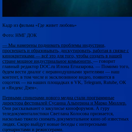
Кадр из фильма «Где живет любовь»
Фото: НМГ ДОК
— Мы намерены поднимать проблемы индустрии,
просвещать и образовывать, дискутировать, работая в связке с
кинокритиками — всё это для того, чтобы создать в нашей
стране мощное индустриальное комьюнити,
— говорит
главный редактор DOC.ru Илона Егиазарова. — Помимо того,
будем вести диалог с неравнодушными зрителями — наш
контент, в том числе и эксклюзивное видео, появится в
соцсетях — на наших площадках в VK, Telegram, Rutube, ОК
и «Яндекс Дзен».
Первыми спикерами нового медиа стали программные
директора фестивалей Сусанна Альперина и Марко Мюллер.
Они рассказывают о закулисье кинофорумов. А гуру
теледокументалистики Светлана Колосова признается,
насколько тяжело снимать документальное кино об известных
людях. Скоро выйдут новые беседы с интересными
сценаристами и режиссерами.