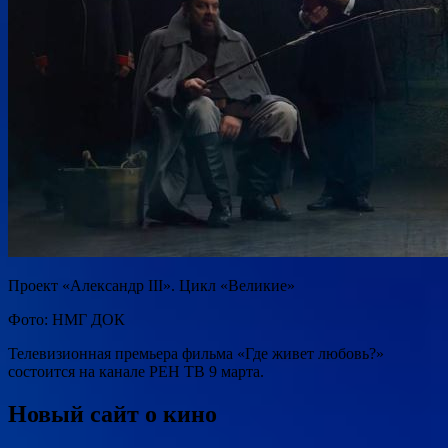
Проект «Александр III». Цикл «Великие»
Фото: НМГ ДОК
Телевизионная премьера фильма «Где живет любовь?»
состоится на канале РЕН ТВ 9 марта.
Новый сайт о кино