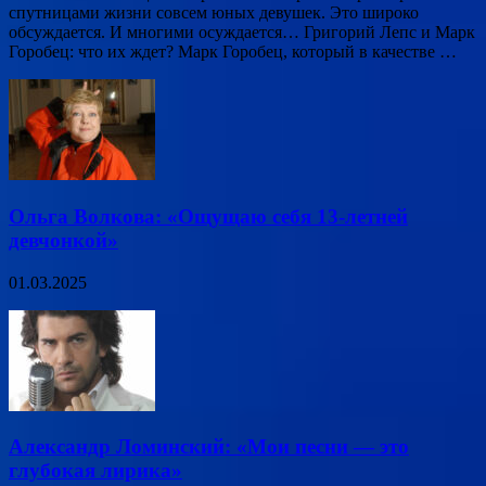
спутницами жизни совсем юных девушек. Это широко
обсуждается. И многими осуждается… Григорий Лепс и Марк
Горобец: что их ждет? Марк Горобец, который в качестве …
Ольга Волкова: «Ощущаю себя 13-летней
девчонкой»
01.03.2025
Александр Ломинский: «Мои песни — это
глубокая лирика»