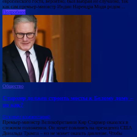
европейского гостя, вероятно, был выбран не случайно, так
как сам премьер-министр Индии Нарендра Моди родом…
Подробнее
Общество
Стармер должен строить мосты к Белому дому –
но как?
Оставьте комментарий
Премьер-министр Великобритании Кир Стармер оказался в
сложном положении. Он хочет повлиять на президента США
Дональда Трампа – но не может оказать давление. Чтобы