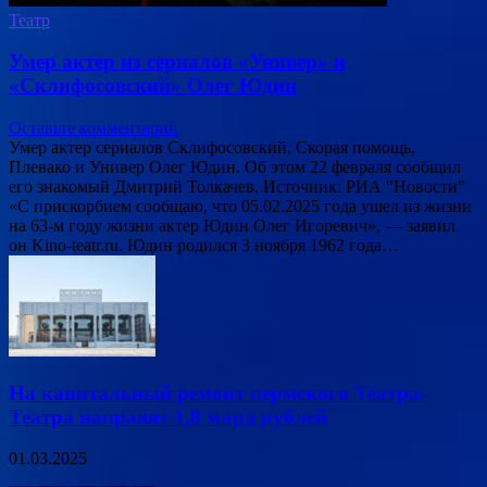
Театр
Умер актер из сериалов «Универ» и
«Склифосовский» Олег Юдин
Оставьте комментарий
Умер актер сериалов Склифосовский, Скорая помощь,
Плевако и Универ Олег Юдин. Об этом 22 февраля сообщил
его знакомый Дмитрий Толкачев. Источник: РИА "Новости"
«С прискорбием сообщаю, что 05.02.2025 года ушел из жизни
на 63-м году жизни актер Юдин Олег Игоревич», — заявил
он Kino-teatr.ru. Юдин родился 3 ноября 1962 года…
На капитальный ремонт пермского Театра-
Театра направят 1,8 млрд рублей
01.03.2025