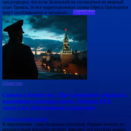
предупредил, что если Зеленский не согласиться на мирный
план Трампа, то все коррупционные схемы Офиса Президента
будут опубликованы в западных…
Подробнее
Общество
Сивков в бешенстве: «Нам запрещают поражать
важнейшие ключевые цели». Ветеран КГБ
указал на саботажников в верхушке
Оставьте комментарий
В перспективе – еще несколько регионов. Однако почему же
авторитетный военный эксперт заявляет, что русскую армию