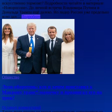
искусственно тормозят? Подробности читайте в материале
«Новороссии». До личной встречи Владимира Путина и
Дональда Трампа ещё далеко. Но лидер России уже предельно
ясно дал…
Подробнее
Общество
Леди-оборотень: кто и зачем приставил к
Макрону транс*-мамочку и продвигал его на
трон?
Оставьте комментарий
Такие люди просто не могут существовать самостоятельно,