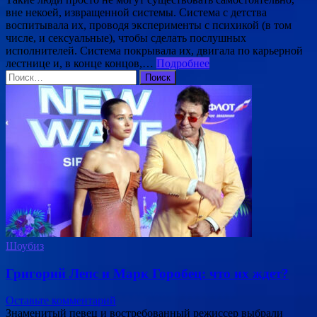
вне некоей, извращенной системы. Система с детства
воспитывала их, проводя эксперименты с психикой (в том
числе, и сексуальные), чтобы сделать послушных
исполнителей. Система покрывала их, двигала по карьерной
лестнице и, в конце концов,…
Подробнее
Найти:
Шоубиз
Григорий Лепс и Марк Горобец: что их ждет?
Оставьте комментарий
Знаменитый певец и востребованный режиссер выбрали