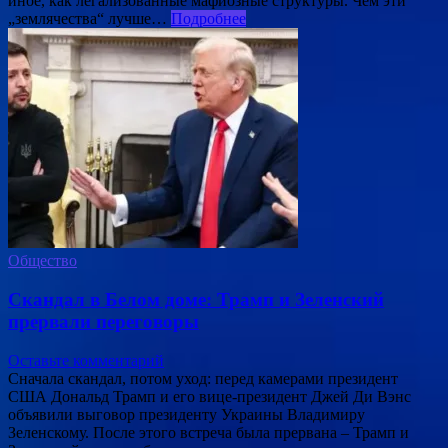
иное, как легализованные мафиозные структуры. Чем эти
„землячества“ лучше…
Подробнее
Общество
Скандал в Белом доме: Трамп и Зеленский
прервали переговоры
Оставьте комментарий
Сначала скандал, потом уход: перед камерами президент
США Дональд Трамп и его вице-президент Джей Ди Вэнс
объявили выговор президенту Украины Владимиру
Зеленскому. После этого встреча была прервана – Трамп и