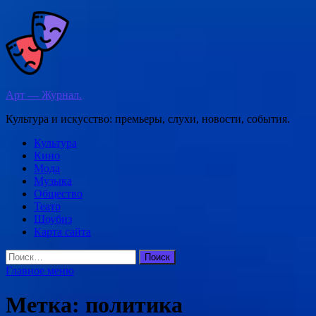
Перейти
к
содержимому
Арт — Журнал.
Культура и искусство: премьеры, слухи, новости, события.
Культура
Кино
Мода
Музыка
Общество
Театр
Шоубиз
Карта сайта
Найти:
Главное меню
Метка:
политика