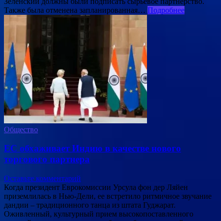
Зеленский должны были подписать сырьевое партнерство.
Также была отменена запланированная…
Подробнее
Общество
ЕС обхаживает Индию в качестве нового
торгового партнера
Оставьте комментарий
Когда президент Еврокомиссии Урсула фон дер Ляйен
приземлилась в Нью-Дели, ее встретило ритмичное звучание
дандии – традиционного танца из штата Гуджарат.
Оживленный, культурный прием высокопоставленного