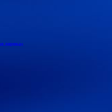
ая лирика»