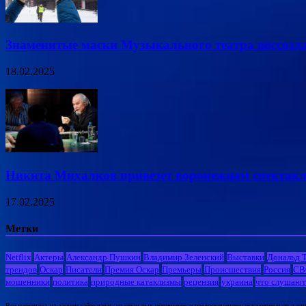
Знаменитые маски Музыкального театра воссозд
18.02.2025
Никита Михалков привезет воронежцам спектакл
17.02.2025
Метки
Netflix
Актеры
Александр Пушкин
Владимир Зеленский
Выставки
Дональд 
трендов
Оскар
Писатели
Премия Оскар
Премьеры
Происшествия
Россия
СВ
мошенники
политика
природные катаклизмы
рецензия
украина
что слушают
Все материалы на данном сайте взяты из открытых источников и предоставляются исключительно в озна