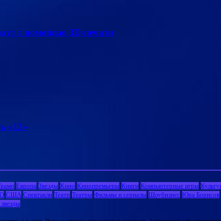
адут с помощью 3D-печати
ь «12»
Трамп
Европа
Звезды
Кино
Кинопремьеры
Книги
Компьютерные игры
Культу
О
США
Спектакли
Театр
Театры
Фильмы и сериалы
Шоубизнес
Юра Борисов
 звезды
комительных целях. Права на материалы принадлежат их владельцам. Администрация сайта ответственност