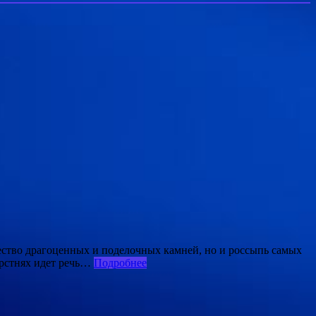
ество драгоценных и поделочных камней, но и россыпь самых
ерстнях идет речь…
Подробнее