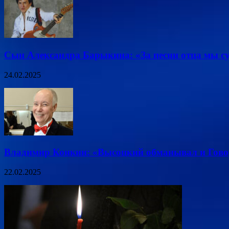
Сын Александра Барыкина: «За песни отца мы су
24.02.2025
Владимир Конкин: «Высоцкий обманывал и Гово
22.02.2025