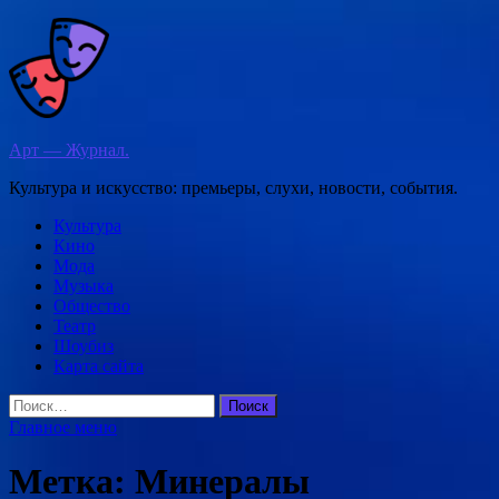
Перейти
к
содержимому
Арт — Журнал.
Культура и искусство: премьеры, слухи, новости, события.
Культура
Кино
Мода
Музыка
Общество
Театр
Шоубиз
Карта сайта
Найти:
Главное меню
Метка:
Минералы