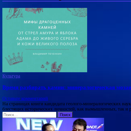
Культура
Время разбирать камни: минералогическая мозаи
Оставьте комментарий
На страницах книги кандидата геолого-минералогических наук
блестящих исторических личностей, как вымышленных, так и 
Найти: