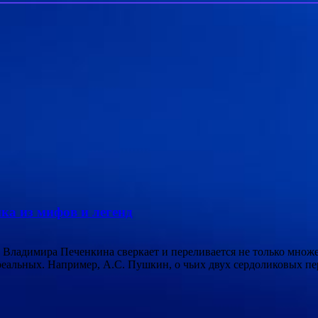
ка из мифов и легенд
 Владимира Печенкина сверкает и переливается не только множ
реальных. Например, А.С. Пушкин, о чьих двух сердоликовых п