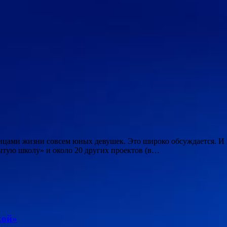
цами жизни совсем юных девушек. Это широко обсуждается. И 
рытую школу» и около 20 других проектов (в…
кой»