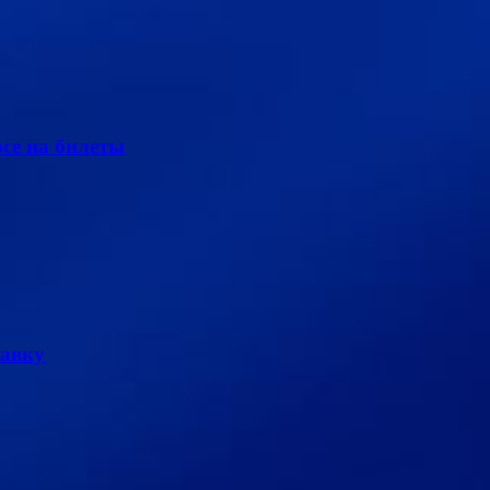
се на билеты
тавку