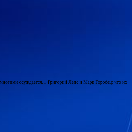
многими осуждается… Григорий Лепс и Марк Горобец: что их