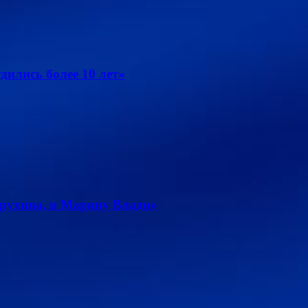
дились более 10 лет»
рухина, и Марину Влади»