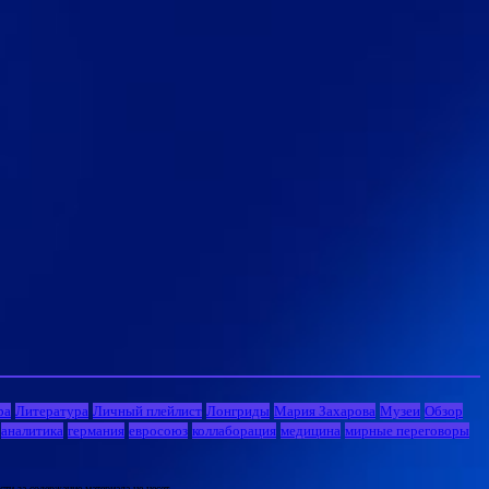
ра
Литература
Личный плейлист
Лонгриды
Мария Захарова
Музеи
Обзор
аналитика
германия
евросоюз
коллаборация
медицина
мирные переговоры
и за содержание материала не несет.