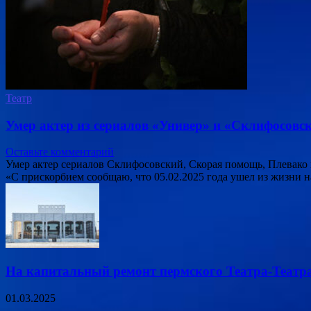
Театр
Умер актер из сериалов «Универ» и «Склифосов
Оставьте комментарий
Умер актер сериалов Склифосовский, Скорая помощь, Плевако
«С прискорбием сообщаю, что 05.02.2025 года ушел из жизни н
На капитальный ремонт пермского Театра-Театра
01.03.2025