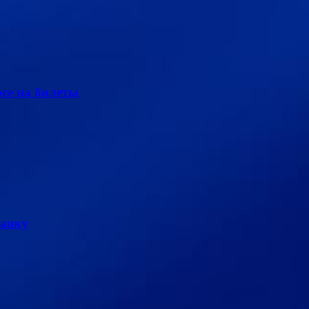
се на билеты
тавку