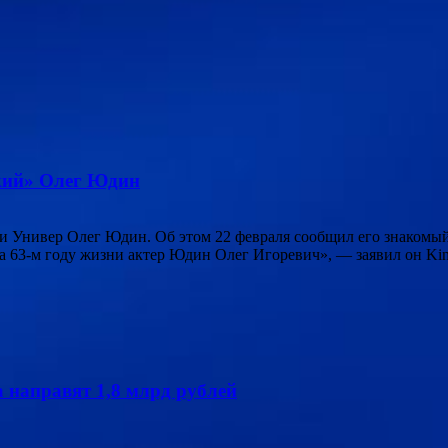
ский» Олег Юдин
 и Универ Олег Юдин. Об этом 22 февраля сообщил его знаком
а 63-м году жизни актер Юдин Олег Игоревич», — заявил он Kino
 направят 1,8 млрд рублей