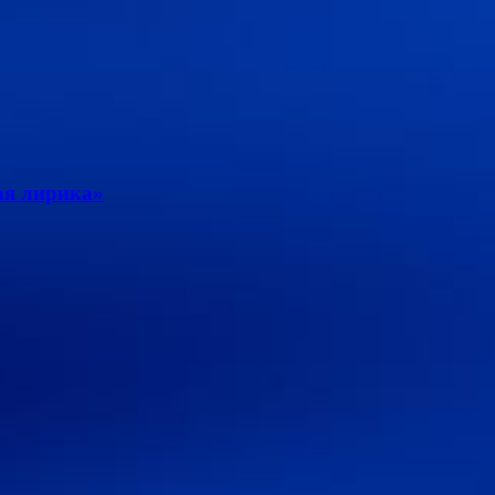
ая лирика»