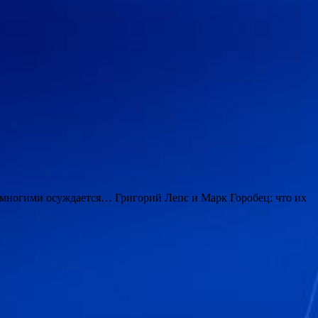
многими осуждается… Григорий Лепс и Марк Горобец: что их