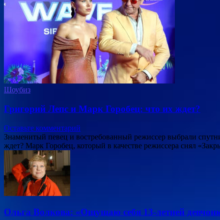
Шоубиз
Григорий Лепс и Марк Горобец: что их ждет?
Оставьте комментарий
Знаменитый певец и востребованный режиссер выбрали спутни
ждет? Марк Горобец, который в качестве режиссера снял «Зак
Ольга Волкова: «Ощущаю себя 13-летней девчон