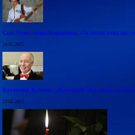
Сын Александра Барыкина: «За песни отца мы су
24.02.2025
Владимир Конкин: «Высоцкий обманывал и Гово
22.02.2025