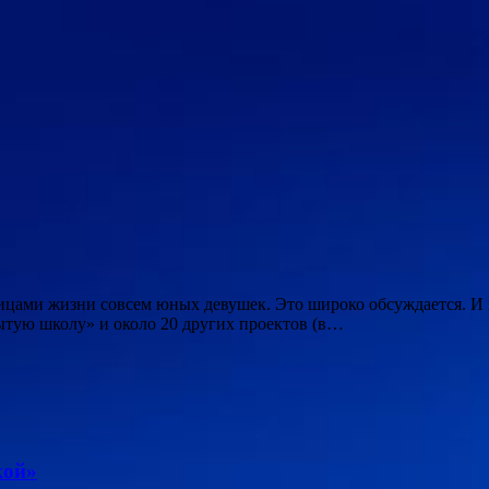
цами жизни совсем юных девушек. Это широко обсуждается. И 
рытую школу» и около 20 других проектов (в…
кой»