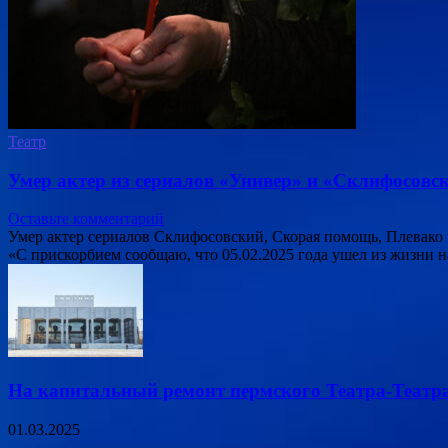
Театр
Умер актер из сериалов «Универ» и «Склифосов
Оставьте комментарий
Умер актер сериалов Склифосовский, Скорая помощь, Плевако
«С прискорбием сообщаю, что 05.02.2025 года ушел из жизни н
На капитальный ремонт пермского Театра-Театра
01.03.2025