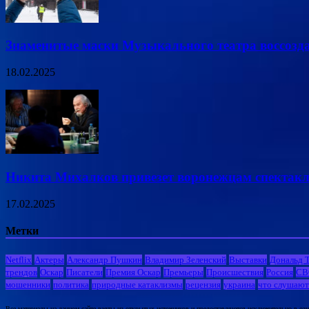
Знаменитые маски Музыкального театра воссозд
18.02.2025
Никита Михалков привезет воронежцам спектакл
17.02.2025
Метки
Netflix
Актеры
Александр Пушкин
Владимир Зеленский
Выставки
Дональд 
трендов
Оскар
Писатели
Премия Оскар
Премьеры
Происшествия
Россия
СВ
мошенники
политика
природные катаклизмы
рецензия
украина
что слушают
Все материалы на данном сайте взяты из открытых источников и предоставляются исключительно в озна