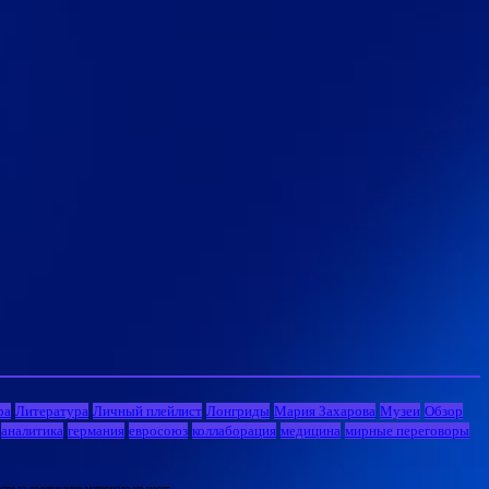
ра
Литература
Личный плейлист
Лонгриды
Мария Захарова
Музеи
Обзор
аналитика
германия
евросоюз
коллаборация
медицина
мирные переговоры
и за содержание материала не несет.