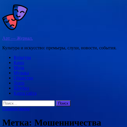
Перейти
к
содержимому
Арт — Журнал.
Культура и искусство: премьеры, слухи, новости, события.
Культура
Кино
Мода
Музыка
Общество
Театр
Шоубиз
Карта сайта
Найти:
Главное меню
Метка:
Мошенничества