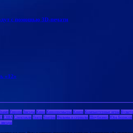
адут с помощью 3D-печати
ь «12»
Трамп
Европа
Звезды
Кино
Кинопремьеры
Книги
Компьютерные игры
Культу
О
США
Спектакли
Театр
Театры
Фильмы и сериалы
Шоубизнес
Юра Борисов
 звезды
комительных целях. Права на материалы принадлежат их владельцам. Администрация сайта ответственност