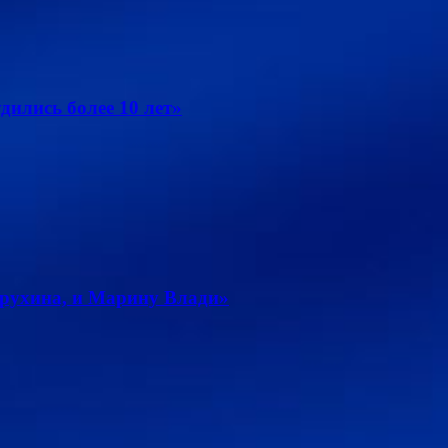
дились более 10 лет»
рухина, и Марину Влади»