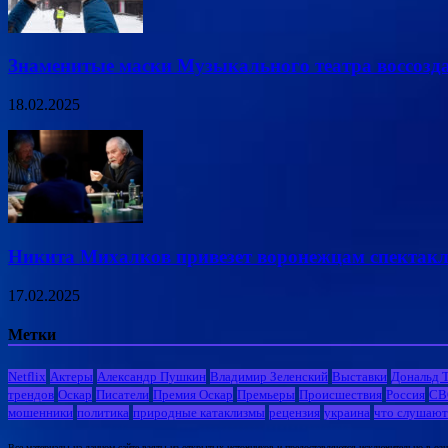
Знаменитые маски Музыкального театра воссозд
18.02.2025
Никита Михалков привезет воронежцам спектакл
17.02.2025
Метки
Netflix
Актеры
Александр Пушкин
Владимир Зеленский
Выставки
Дональд 
трендов
Оскар
Писатели
Премия Оскар
Премьеры
Происшествия
Россия
СВ
мошенники
политика
природные катаклизмы
рецензия
украина
что слушают
Все материалы на данном сайте взяты из открытых источников и предоставляются исключительно в озна