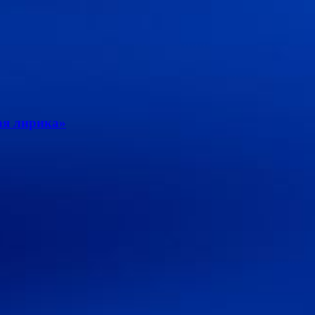
ая лирика»