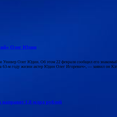
ский» Олег Юдин
 и Универ Олег Юдин. Об этом 22 февраля сообщил его знаком
а 63-м году жизни актер Юдин Олег Игоревич», — заявил он Kino
 направят 1,8 млрд рублей