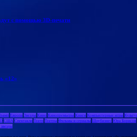
адут с помощью 3D-печати
ь «12»
Трамп
Европа
Звезды
Кино
Кинопремьеры
Книги
Компьютерные игры
Культу
О
США
Спектакли
Театр
Театры
Фильмы и сериалы
Шоубизнес
Юра Борисов
 звезды
комительных целях. Права на материалы принадлежат их владельцам. Администрация сайта ответственност