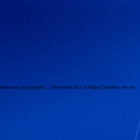
многими осуждается… Григорий Лепс и Марк Горобец: что их