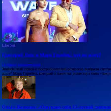
Шоубиз
Григорий Лепс и Марк Горобец: что их ждет?
Оставьте комментарий
Знаменитый певец и востребованный режиссер выбрали спутни
ждет? Марк Горобец, который в качестве режиссера снял «Зак
Ольга Волкова: «Ощущаю себя 13-летней девчон