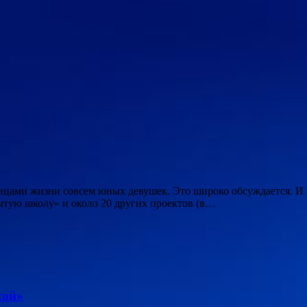
цами жизни совсем юных девушек. Это широко обсуждается. И 
рытую школу» и около 20 других проектов (в…
кой»