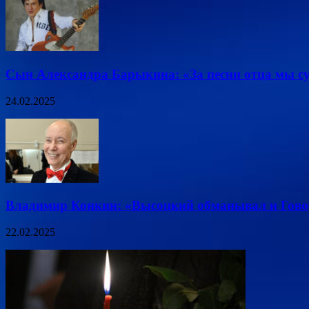
Сын Александра Барыкина: «За песни отца мы су
24.02.2025
Владимир Конкин: «Высоцкий обманывал и Гово
22.02.2025