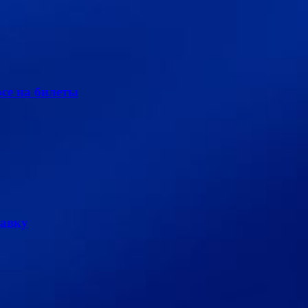
се на билеты
тавку