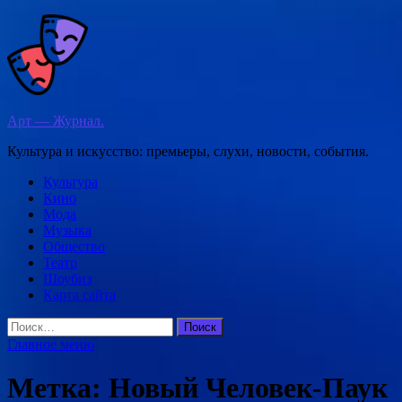
Перейти
к
содержимому
Арт — Журнал.
Культура и искусство: премьеры, слухи, новости, события.
Культура
Кино
Мода
Музыка
Общество
Театр
Шоубиз
Карта сайта
Найти:
Главное меню
Метка:
Новый Человек-Паук