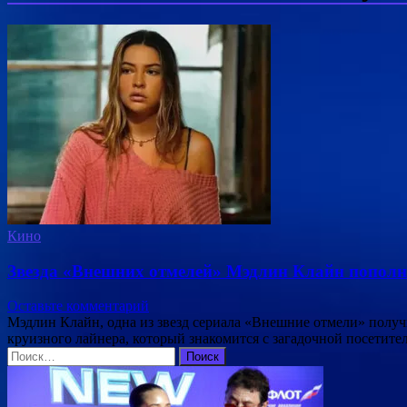
Кино
Звезда «Внешних отмелей» Мэдлин Клайн пополн
Оставьте комментарий
Мэдлин Клайн, одна из звезд сериала «Внешние отмели» полу
круизного лайнера, который знакомится с загадочной посетит
Найти: