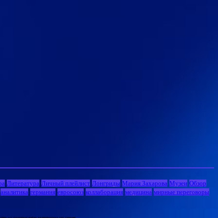
ра
Литература
Личный плейлист
Лонгриды
Мария Захарова
Музеи
Обзор
аналитика
германия
евросоюз
коллаборация
медицина
мирные переговоры
и за содержание материала не несет.