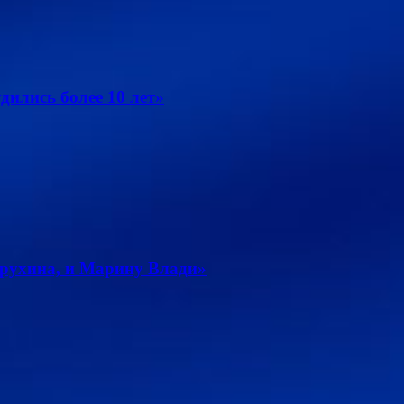
дились более 10 лет»
рухина, и Марину Влади»