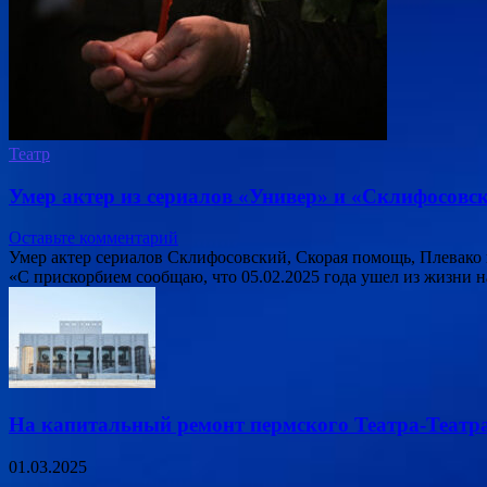
Театр
Умер актер из сериалов «Универ» и «Склифосов
Оставьте комментарий
Умер актер сериалов Склифосовский, Скорая помощь, Плевако
«С прискорбием сообщаю, что 05.02.2025 года ушел из жизни н
На капитальный ремонт пермского Театра-Театра
01.03.2025