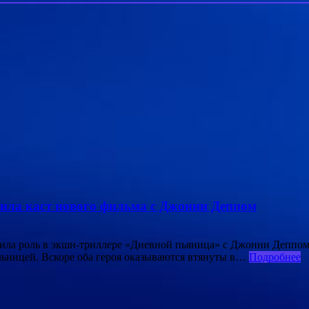
ила каст нового фильма с Джонни Деппом
чила роль в экшн-триллере «Дневной пьяница» с Джонни Деппом
ельницей. Вскоре оба героя оказываются втянуты в…
Подробнее