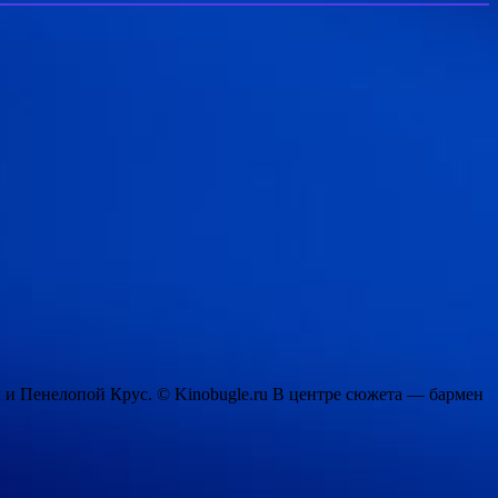
 и Пенелопой Крус. © Kinobugle.ru В центре сюжета — бармен