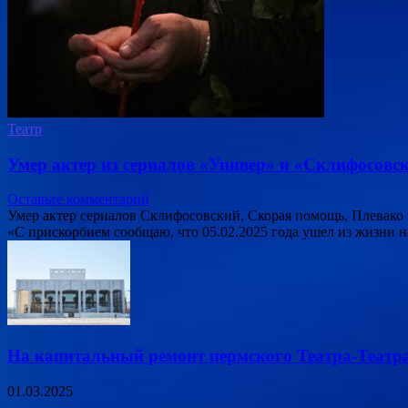
Театр
Умер актер из сериалов «Универ» и «Склифосов
Оставьте комментарий
Умер актер сериалов Склифосовский, Скорая помощь, Плевако
«С прискорбием сообщаю, что 05.02.2025 года ушел из жизни н
На капитальный ремонт пермского Театра-Театра
01.03.2025