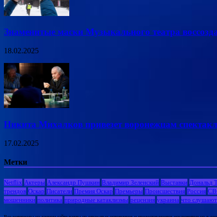
Знаменитые маски Музыкального театра воссозд
18.02.2025
Никита Михалков привезет воронежцам спектакл
17.02.2025
Метки
Netflix
Актеры
Александр Пушкин
Владимир Зеленский
Выставки
Дональд 
трендов
Оскар
Писатели
Премия Оскар
Премьеры
Происшествия
Россия
СВ
мошенники
политика
природные катаклизмы
рецензия
украина
что слушают
Все материалы на данном сайте взяты из открытых источников и предоставляются исключительно в озна