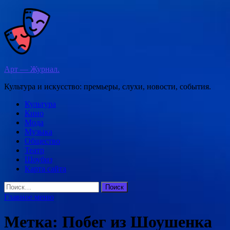
Перейти
к
содержимому
Арт — Журнал.
Культура и искусство: премьеры, слухи, новости, события.
Культура
Кино
Мода
Музыка
Общество
Театр
Шоубиз
Карта сайта
Найти:
Главное меню
Метка:
Побег из Шоушенка