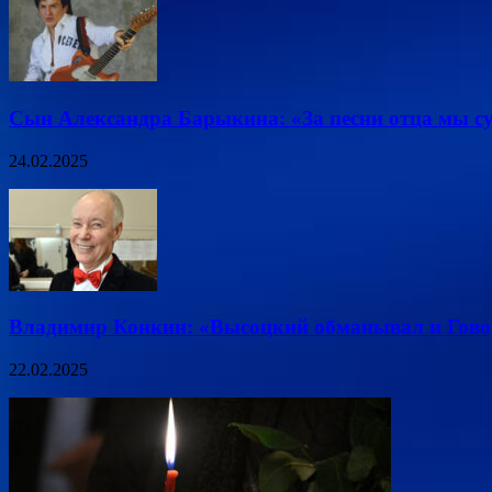
Сын Александра Барыкина: «За песни отца мы су
24.02.2025
Владимир Конкин: «Высоцкий обманывал и Гово
22.02.2025