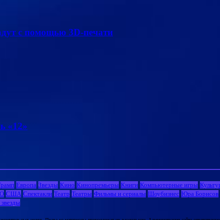
адут с помощью 3D-печати
ь «12»
Трамп
Европа
Звезды
Кино
Кинопремьеры
Книги
Компьютерные игры
Культу
О
США
Спектакли
Театр
Театры
Фильмы и сериалы
Шоубизнес
Юра Борисов
 звезды
комительных целях. Права на материалы принадлежат их владельцам. Администрация сайта ответственност