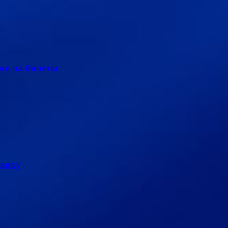
се на билеты
тавку