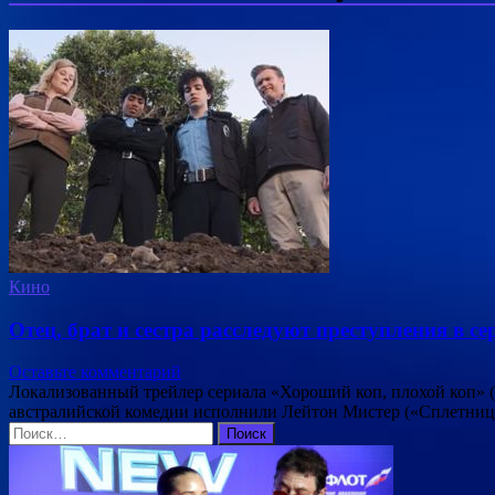
Кино
Отец, брат и сестра расследуют преступления в с
Оставьте комментарий
Локализованный трейлер сериала «Хороший коп, плохой коп» (
австралийской комедии исполнили Лейтон Мистер («Сплетница
Найти: