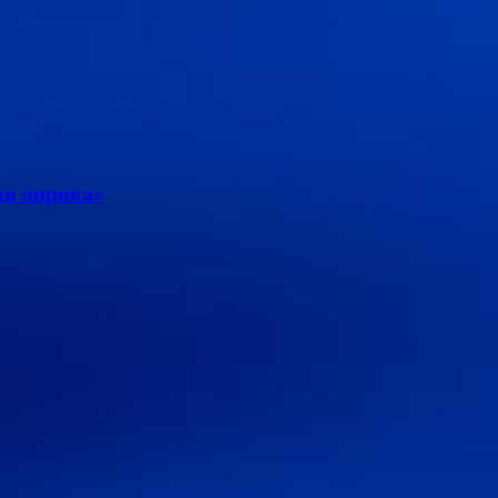
ая лирика»