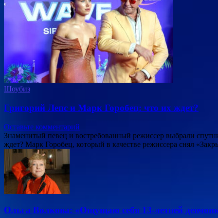
Шоубиз
Григорий Лепс и Марк Горобец: что их ждет?
Оставьте комментарий
Знаменитый певец и востребованный режиссер выбрали спутни
ждет? Марк Горобец, который в качестве режиссера снял «Зак
Ольга Волкова: «Ощущаю себя 13-летней девчон