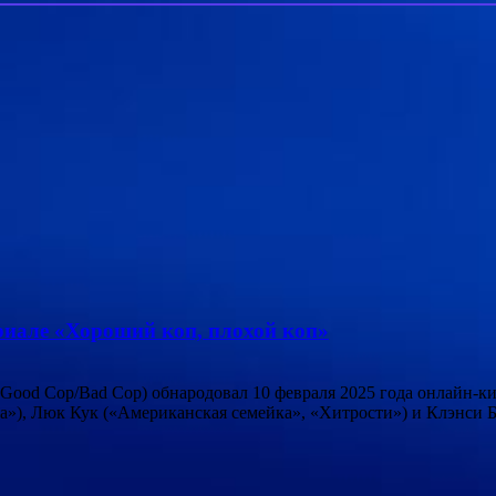
ериале «Хороший коп, плохой коп»
Good Cop/Bad Cop) обнародовал 10 февраля 2025 года онлайн-к
»), Люк Кук («Американская семейка», «Хитрости») и Клэнси 