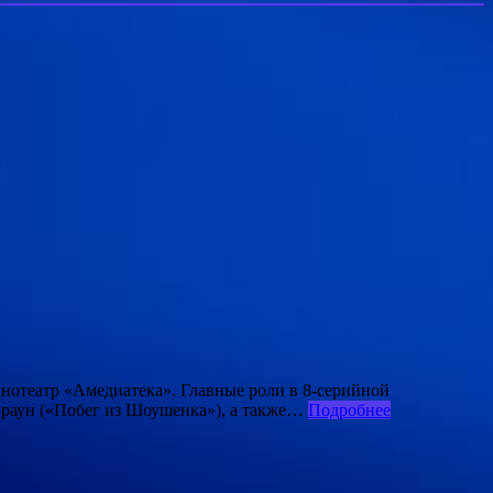
инотеатр «Амедиатека». Главные роли в 8-серийной
Браун («Побег из Шоушенка»), а также…
Подробнее