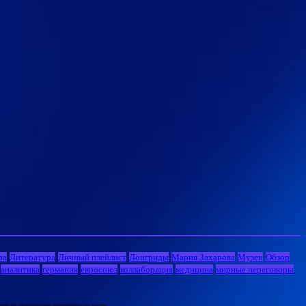
ра
Литература
Личный плейлист
Лонгриды
Мария Захарова
Музеи
Обзор
аналитика
германия
евросоюз
коллаборация
медицина
мирные переговоры
и за содержание материала не несет.