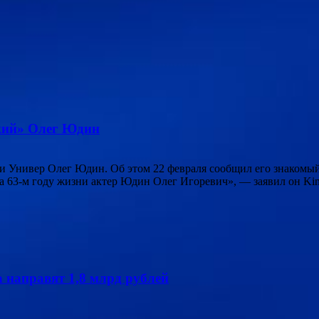
ский» Олег Юдин
 и Универ Олег Юдин. Об этом 22 февраля сообщил его знаком
а 63-м году жизни актер Юдин Олег Игоревич», — заявил он Kino
 направят 1,8 млрд рублей