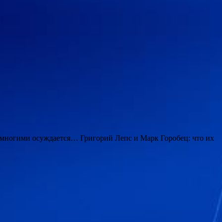
многими осуждается… Григорий Лепс и Марк Горобец: что их