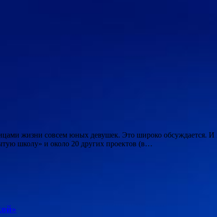
цами жизни совсем юных девушек. Это широко обсуждается. И 
рытую школу» и около 20 других проектов (в…
кой»