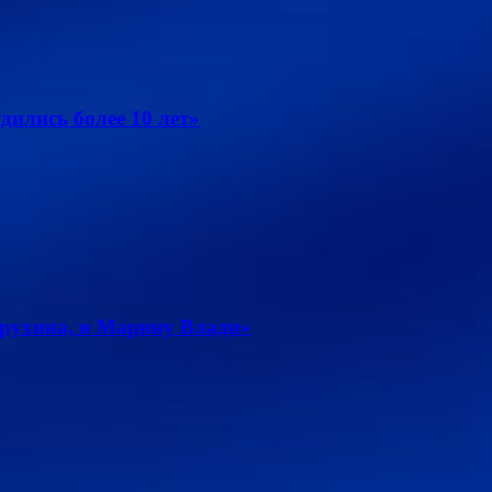
дились более 10 лет»
рухина, и Марину Влади»