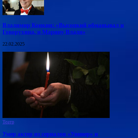
Владимир Конкин: «Высоцкий обманывал и
Говорухина, и Марину Влади»
22.02.2025
Театр
Умер актер из сериалов «Универ» и