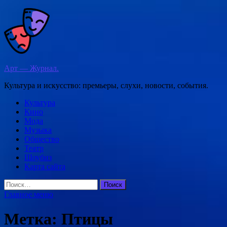
Перейти
к
содержимому
Арт — Журнал.
Культура и искусство: премьеры, слухи, новости, события.
Культура
Кино
Мода
Музыка
Общество
Театр
Шоубиз
Карта сайта
Найти:
Главное меню
Метка:
Птицы