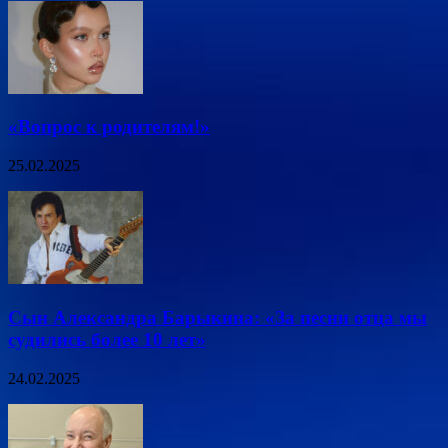
«Вопрос к родителям!»
25.02.2025
Сын Александра Барыкина: «За песни отца мы
судились более 10 лет»
24.02.2025