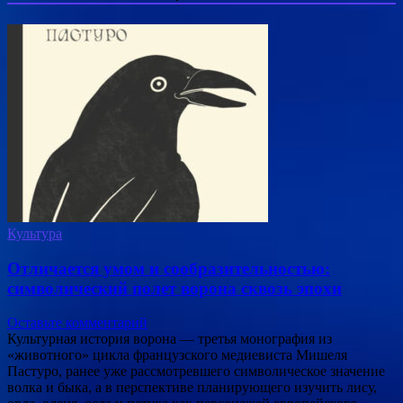
Культура
Отличается умом и сообразительностью:
символический полет ворона сквозь эпохи
Оставьте комментарий
Культурная история ворона — третья монография из
«животного» цикла французского медиевиста Мишеля
Пастуро, ранее уже рассмотревшего символическое значение
волка и быка, а в перспективе планирующего изучить лису,