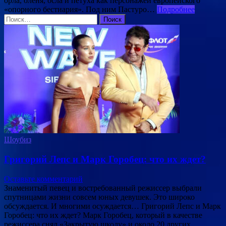
орла, оленя, осла и петуха как персонажей европейского
«опорного бестиария». Под ним Пастуро…
Подробнее
Найти:
Шоубиз
Григорий Лепс и Марк Горобец: что их ждет?
Оставьте комментарий
Знаменитый певец и востребованный режиссер выбрали
спутницами жизни совсем юных девушек. Это широко
обсуждается. И многими осуждается… Григорий Лепс и Марк
Горобец: что их ждет? Марк Горобец, который в качестве
режиссера снял «Закрытую школу» и около 20 других