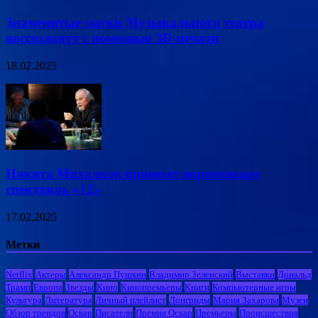
Знаменитые маски Музыкального театра
воссоздадут с помощью 3D-печати
18.02.2025
Никита Михалков привезет воронежцам
спектакль «12»
17.02.2025
Метки
Netflix
Актеры
Александр Пушкин
Владимир Зеленский
Выставки
Дональд
Трамп
Европа
Звезды
Кино
Кинопремьеры
Книги
Компьютерные игры
Культура
Литература
Личный плейлист
Лонгриды
Мария Захарова
Музеи
Обзор трендов
Оскар
Писатели
Премия Оскар
Премьеры
Происшествия