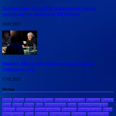
Знаменитые маски Музыкального театра
воссоздадут с помощью 3D-печати
18.02.2025
Никита Михалков привезет воронежцам
спектакль «12»
17.02.2025
Метки
Netflix
Актеры
Александр Пушкин
Владимир Зеленский
Выставки
Дональд
Трамп
Европа
Звезды
Кино
Кинопремьеры
Книги
Компьютерные игры
Культура
Литература
Личный плейлист
Лонгриды
Мария Захарова
Музеи
Обзор трендов
Оскар
Писатели
Премия Оскар
Премьеры
Происшествия