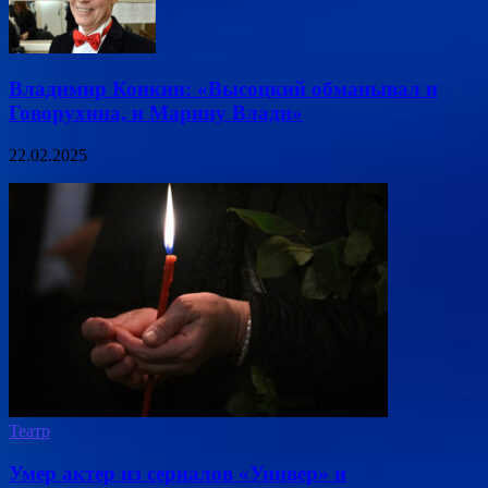
Владимир Конкин: «Высоцкий обманывал и
Говорухина, и Марину Влади»
22.02.2025
Театр
Умер актер из сериалов «Универ» и