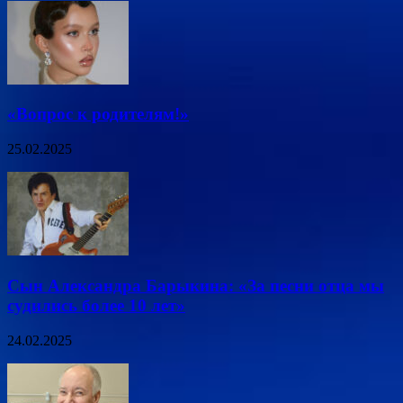
«Вопрос к родителям!»
25.02.2025
Сын Александра Барыкина: «За песни отца мы
судились более 10 лет»
24.02.2025