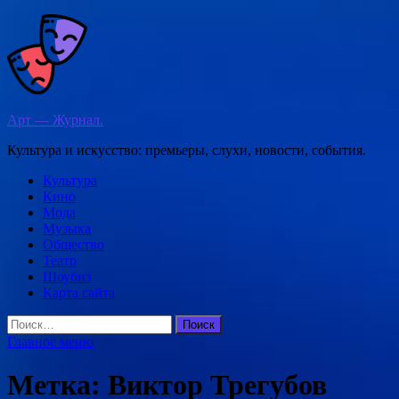
Перейти
к
содержимому
Арт — Журнал.
Культура и искусство: премьеры, слухи, новости, события.
Культура
Кино
Мода
Музыка
Общество
Театр
Шоубиз
Карта сайта
Найти:
Главное меню
Метка:
Виктор Трегубов