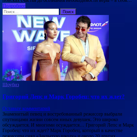
поисках счастья до осознания необходимости веры – в себя…
Подробнее
Найти:
Шоубиз
Григорий Лепс и Марк Горобец: что их ждет?
Оставьте комментарий
Знаменитый певец и востребованный режиссер выбрали
спутницами жизни совсем юных девушек. Это широко
обсуждается. И многими осуждается… Григорий Лепс и Марк
Горобец: что их ждет? Марк Горобец, который в качестве
режиссера снял «Закрытую школу» и около 20 других