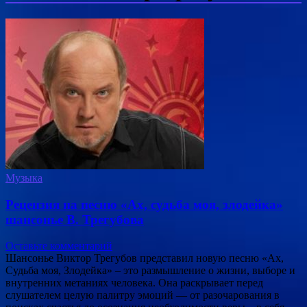
Музыка
Рецензия на песню «Ах, судьба моя, злодейка»
шансонье В. Трегубова
Оставьте комментарий
Шансонье Виктор Трегубов представил новую песню «Ах,
Судьба моя, Злодейка» – это размышление о жизни, выборе и
внутренних метаниях человека. Она раскрывает перед
слушателем целую палитру эмоций — от разочарования в