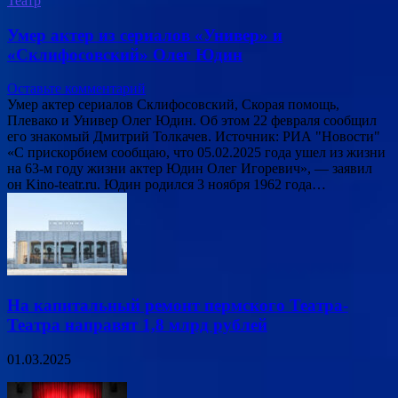
Театр
Умер актер из сериалов «Универ» и
«Склифосовский» Олег Юдин
Оставьте комментарий
Умер актер сериалов Склифосовский, Скорая помощь,
Плевако и Универ Олег Юдин. Об этом 22 февраля сообщил
его знакомый Дмитрий Толкачев. Источник: РИА "Новости"
«С прискорбием сообщаю, что 05.02.2025 года ушел из жизни
на 63-м году жизни актер Юдин Олег Игоревич», — заявил
он Kino-teatr.ru. Юдин родился 3 ноября 1962 года…
На капитальный ремонт пермского Театра-
Театра направят 1,8 млрд рублей
01.03.2025