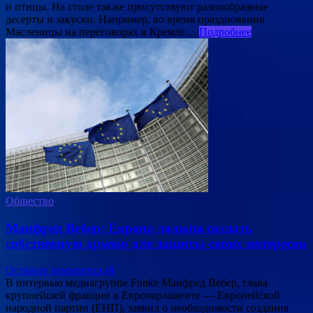
и птицы. На столе также присутствуют разнообразные
десерты и закуски. Например, во время празднования
Масленицы на переговорах в Кремле…
Подробнее
Общество
Манфред Вебер: Европа должна создать
собственную армию для защиты своих интересов
Оставьте комментарий
В интервью медиагруппе Funke Манфред Вебер, глава
крупнейшей фракции в Европарламенте — Европейской
народной партии (ЕНП), заявил о необходимости создания