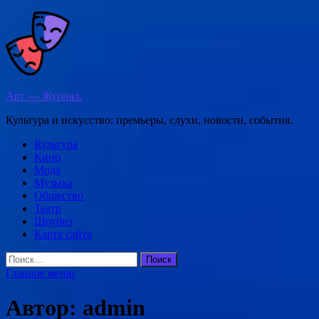
Перейти
к
содержимому
Арт — Журнал.
Культура и искусство: премьеры, слухи, новости, события.
Культура
Кино
Мода
Музыка
Общество
Театр
Шоубиз
Карта сайта
Найти:
Главное меню
Автор:
admin