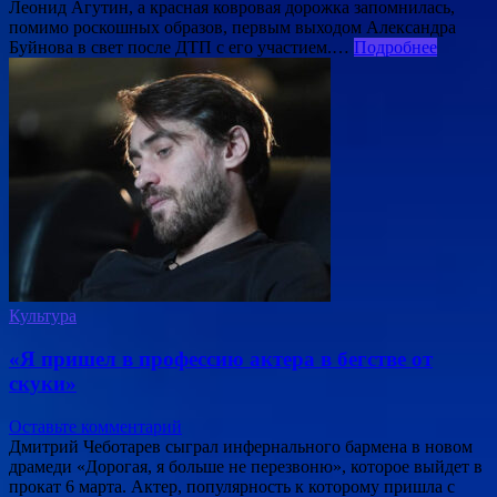
Леонид Агутин, а красная ковровая дорожка запомнилась,
помимо роскошных образов, первым выходом Александра
Буйнова в свет после ДТП с его участием.…
Подробнее
Культура
«Я пришел в профессию актера в бегстве от
скуки»
Оставьте комментарий
Дмитрий Чеботарев сыграл инфернального бармена в новом
драмеди «Дорогая, я больше не перезвоню», которое выйдет в
прокат 6 марта. Актер, популярность к которому пришла с