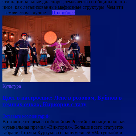
эти национальные диаспоры, землячества и общины не что
иное, как легализованные мафиозные структуры. Чем эти
„землячества“ лучше…
Подробнее
Культура
Цвет в настроение: Лепс в розовом, Буйнов в
темных очках, Киркоров с тату
Оставьте комментарий
В столице отгремела юбилейная Российская национальная
музыкальная премия «Виктория». Больше всего статуэток
забрали Татьяна Куртукова с нашумевшей «Матушкой» и