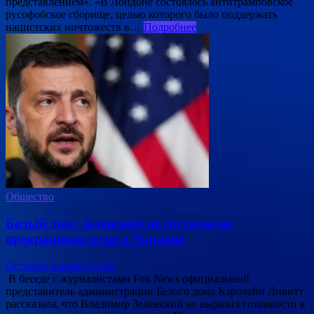
представлением». «В Лондоне состоялось антитрамповское
русофобское сборище, целью которого было поддержать
нацистских ничтожеств в…
Подробнее
Общество
Белый дом: Зеленский не согласен на
прекращение огня в Украине
Оставьте комментарий
В беседе с журналистами Fox News официальный
представитель администрации Белого дома Кэролайн Ливитт
рассказала, что Владимир Зеленский не выразил готовности к