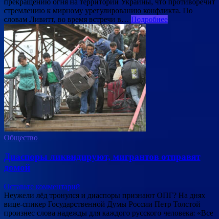
прекращению огня на территории Украины, что противоречит
стремлению к мирному урегулированию конфликта. По
словам Ливитт, во время встречи в…
Подробнее
Общество
Диаспоры ликвидируют, мигрантов отправят
домой
Оставьте комментарий
Неужели лёд тронулся и диаспоры признают ОПГ? На днях
вице-спикер Государственной Думы России Петр Толстой
произнес слова надежды для каждого русского человека: «Все