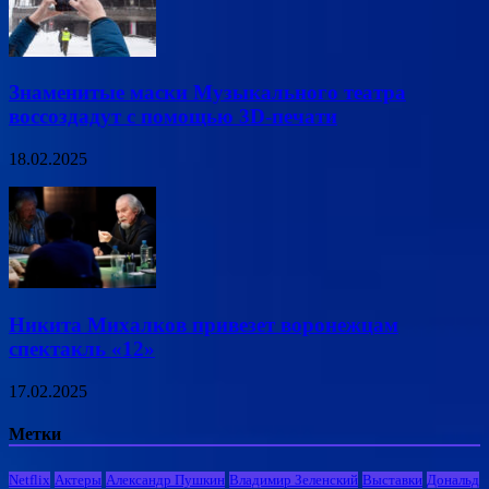
Знаменитые маски Музыкального театра
воссоздадут с помощью 3D-печати
18.02.2025
Никита Михалков привезет воронежцам
спектакль «12»
17.02.2025
Метки
Netflix
Актеры
Александр Пушкин
Владимир Зеленский
Выставки
Дональд