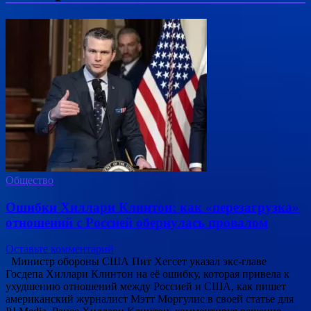
Общество
Ошибки Хиллари Клинтон: как «перезагрузка»
отношений с Россией обернулась провалом
Оставьте комментарий
Министр обороны США Пит Хегсет указал экс-главе
Госдепа Хиллари Клинтон на её ошибку, которая привела к
ухудшению отношений между Россией и США, как пишет
американский журналист Мэтт Моргулис в своей статье для