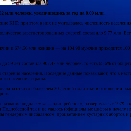
82 млн человек, увеличившись за год на 8,09 млн.
ение КНР, при этом в них не учитывалась численность населен
 количество зарегистрированных смертей составило 9,77 млн. Ест
мужчин и 674,56 млн женщин — на 104,98 мужчин приходится 100
до 59 лет составила 907,47 млн человек, то есть 65,6% от общего
 старения населения. Последние данные показывают, что в наст
ости населения страны.
овала за отказ от более чем 30-летней политики в отношении р
рства.
название «одна семья — один ребенок», развернулась с 1979 год
ики Поднебесной так и не удалось (официальные цифры к началу н
ны гендерным дисбалансом, процветанием кустарных абортов и 