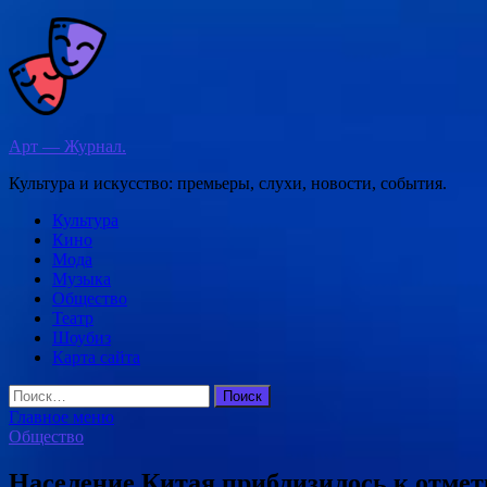
Перейти
к
содержимому
Арт — Журнал.
Культура и искусство: премьеры, слухи, новости, события.
Культура
Кино
Мода
Музыка
Общество
Театр
Шоубиз
Карта сайта
Найти:
Главное меню
Общество
Население Китая приблизилось к отметк