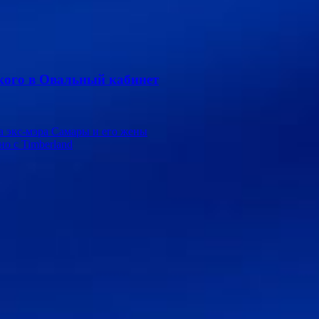
ского в Овальный кабинет
 экс-мэра Самары и его жены
о с Timberland