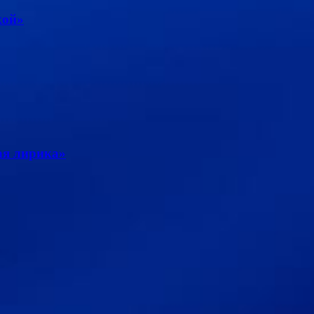
кой»
ая лирика»