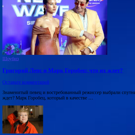
Шоубиз
Григорий Лепс и Марк Горобец: что их ждет?
Оставьте комментарий
Знаменитый певец и востребованный режиссер выбрали спутни
ждет? Марк Горобец, который в качестве …