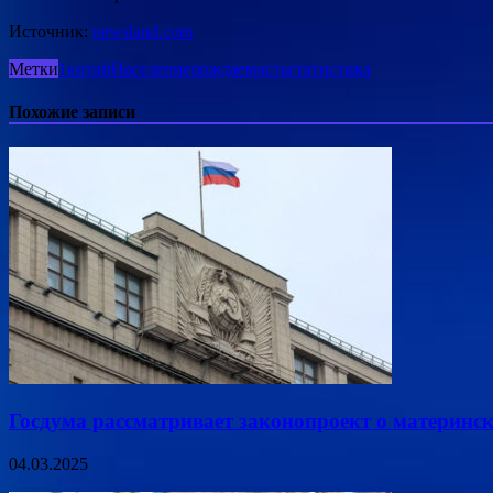
Источник:
newsland.com
Метки
1
китай
Население
рождаемость
статистика
Похожие записи
Госдума рассматривает законопроект о материнс
04.03.2025