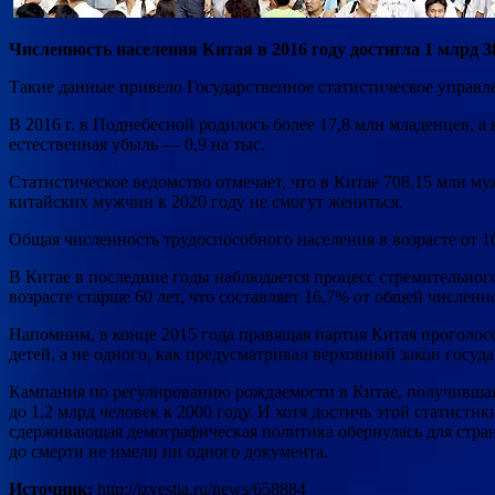
Численность населения Китая в 2016 году достигла 1 млрд 3
Такие данные привело Государственное статистическое управл
В 2016 г. в Поднебесной родилось более 17,8 млн младенцев, а
естественная убыль — 0,9 на тыс.
Статистическое ведомство отмечает, что в Китае 708,15 млн 
китайских мужчин к 2020 году не смогут жениться.
Общая численность трудоспособного населения в возрасте от 16 
В Китае в последние годы наблюдается процесс стремительного
возрасте старше 60 лет, что составляет 16,7% от общей численн
Напомним, в конце 2015 года правящая партия Китая проголос
детей, а не одного, как предусматривал верховный закон госуда
Кампания по регулированию рождаемости в Китае, получившая 
до 1,2 млрд человек к 2000 году. И хотя достичь этой статист
сдерживающая демографическая политика обернулась для стра
до смерти не имели ни одного документа.
Источник:
http://izvestia.ru/news/658884