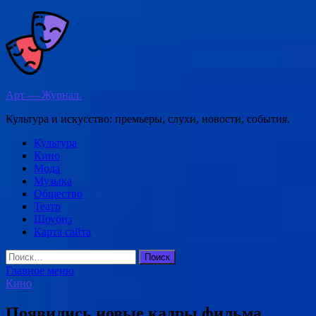
Перейти
к
содержимому
Арт — Журнал.
Культура и искусство: премьеры, слухи, новости, события.
Культура
Кино
Мода
Музыка
Общество
Театр
Шоубиз
Карта сайта
Найти:
Главное меню
Кино
Появились новые кадры фильма