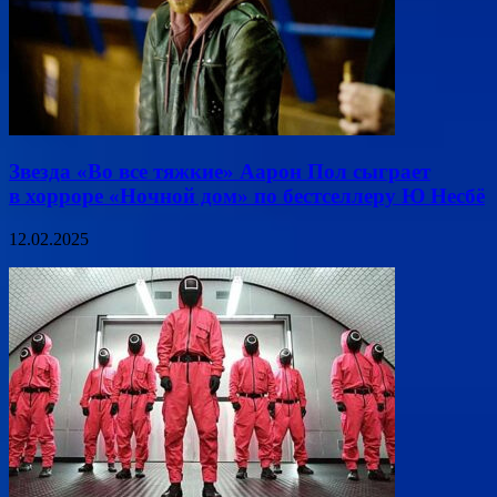
Звезда «Во все тяжкие» Аарон Пол сыграет
в хорроре «Ночной дом» по бестселлеру Ю Несбё
12.02.2025