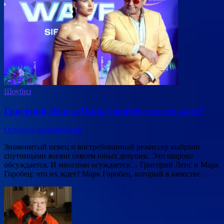
Шоубиз
Григорий Лепс и Марк Горобец: что их ждет?
Оставьте комментарий
Знаменитый певец и востребованный режиссер выбрали
спутницами жизни совсем юных девушек. Это широко
обсуждается. И многими осуждается… Григорий Лепс и Марк
Горобец: что их ждет? Марк Горобец, который в качестве …