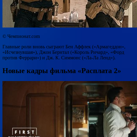
© Чемпионат.com
Главные роли вновь сыграют Бен Аффлек («Армагеддон»,
«Исчезнувшая»), Джон Бернтал («Король Ричард», «Форд
против Феррари») и Дж. К. Симмонс («Ла-Ла Ленд»).
Новые кадры фильма «Расплата 2»