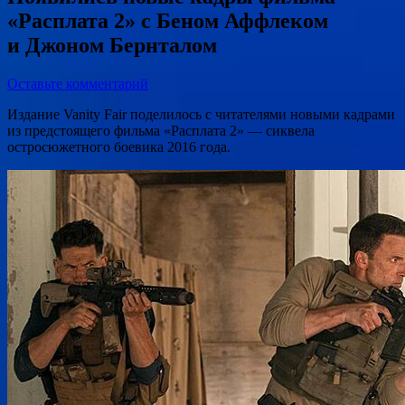
«Расплата 2» с Беном Аффлеком
и Джоном Бернталом
Оставьте комментарий
Издание Vanity Fair поделилось с читателями новыми кадрами
из предстоящего фильма «Расплата 2» — сиквела
остросюжетного боевика 2016 года.