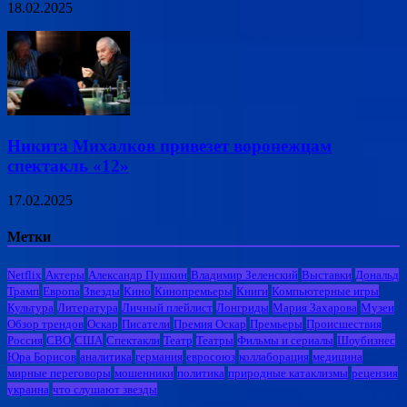
18.02.2025
Никита Михалков привезет воронежцам
спектакль «12»
17.02.2025
Метки
Netflix
Актеры
Александр Пушкин
Владимир Зеленский
Выставки
Дональд
Трамп
Европа
Звезды
Кино
Кинопремьеры
Книги
Компьютерные игры
Культура
Литература
Личный плейлист
Лонгриды
Мария Захарова
Музеи
Обзор трендов
Оскар
Писатели
Премия Оскар
Премьеры
Происшествия
Россия
СВО
США
Спектакли
Театр
Театры
Фильмы и сериалы
Шоубизнес
Юра Борисов
аналитика
германия
евросоюз
коллаборация
медицина
мирные переговоры
мошенники
политика
природные катаклизмы
рецензия
украина
что слушают звезды