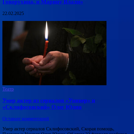
Говорухина, и Марину Влади»
22.02.2025
Театр
Умер актер из сериалов «Универ» и
«Склифосовский» Олег Юдин
Оставьте комментарий
Умер актер сериалов Склифосовский, Скорая помощь,