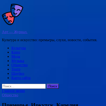
Перейти
к
содержимому
Арт — Журнал.
Культура и искусство: премьеры, слухи, новости, события.
Культура
Кино
Мода
Музыка
Общество
Театр
Шоубиз
Карта сайта
Найти:
Главное меню
Общество
Приморье, Иркутск, Карелия…