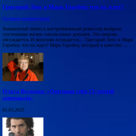
Григорий Лепс и Марк Горобец: что их ждет?
Оставьте комментарий
Знаменитый певец и востребованный режиссер выбрали
спутницами жизни совсем юных девушек. Это широко
обсуждается. И многими осуждается… Григорий Лепс и Марк
Горобец: что их ждет? Марк Горобец, который в качестве …
Ольга Волкова: «Ощущаю себя 13-летней
девчонкой»
01.03.2025