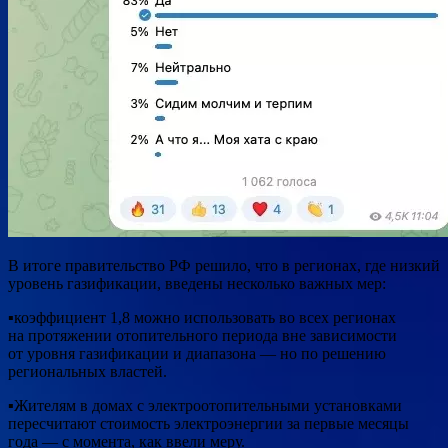
В итоге правительство РФ решило, что в регионах, где низкий
уровень газификации, введены несколько важных мер:
▪️коэффициент 1,8 можно использовать во всех регионах
на протяжении отопительного периода вне зависимости
от уровня газификации и диапазона — но по решению
региональных властей.
▪️Жителям в домах с электроотопительными установками
пересчитают стоимость электроэнергии за первые месяцы
года — с момента, как ввели меру.