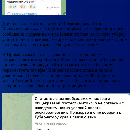
Досталось на митинге и мэру Петрозаводска Инне
Колыхматовой — за отсутствие нормального транспортного
сообщения с удаленными районами города, за плохую уборку
улиц от снега и за крыс, которые, как было написано на одном
из плакатов, «чувствуют себя лучше, чем люди».
В Приморском крае называющий себя политиком
и правозащитником Максим Чихунов разместил в Тг-канале
опрос: готовы ли люди выйти на митинг с требованием
пересмотреть тарифы? Вопреки пессимистам, в опросе
участвовали более тысячи человек, и более 80 процентов
могли бы прийти и заявить свои требования, а вот молчать
и терпеть готовы были лишь три процента.