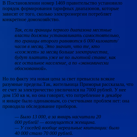
В Постановлении номер 1469 правительство установило
порядок формирования тарифных диапазонов, которые
зависят от того, сколько электроэнергии потребляет
конкретное домохозяйство.
Так, если границы первого диапазона местные
власти должны устанавливать самостоятельно,
то границы второго равняются 6 000 киловатт/
часов в месяц. Это значит, что те, кто
«сожжет» за месяц больше электричества,
будут платить уже не по льготной ставке, как
все остальное население, а по «экономически
обоснованной».
Но по факту эта новая цена за свет превысила всякие
разумные пределы.Так, жительница Приморья рассказала, что
ее счет за электричество увеличился на 7000 рублей. У нее
дом 150 кв м, но она говорит, что потребление в декабре
и январе было одинаковым, со счетчиками проблем нет: она
проводила обследование приборов.
— Было 13 000, а за январь насчитали 20
000 рублей! — возмущается женщина.
— У соседей вообще нереальные квитанции: было
40 000 стало 70 000 рублей.