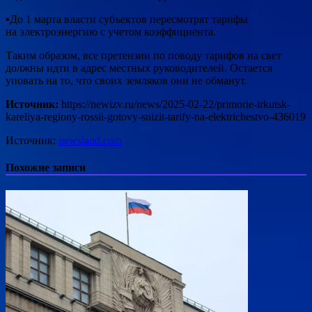
▪️До 1 марта власти субъектов пересмотрят тарифы
на электроэнергию с учетом коэффициента.
Таким образом, все претензии по поводу тарифов на свет
должны идти в адрес местных руководителей. Остается
уповать на то, что своих земляков они не обманут.
Источник:
https://newizv.ru/news/2025-02-22/primorie-irkutsk-
kareliya-regiony-rossii-gotovy-snizit-tarify-na-elektrichestvo-436019
Источник:
newsland.com
Похожие записи