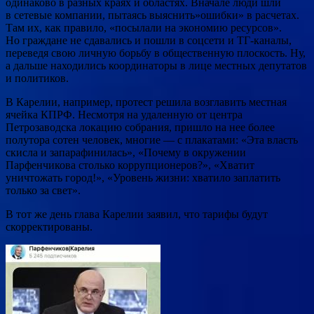
одинаково в разных краях и областях. Вначале люди шли
в сетевые компании, пытаясь выяснить»ошибки» в расчетах.
Там их, как правило, «посылали на экономию ресурсов».
Но граждане не сдавались и пошли в соцсети и ТГ-каналы,
переведя свою личную борьбу в общественную плоскость. Ну,
а дальше находились координаторы в лице местных депутатов
и политиков.
В Карелии, например, протест решила возглавить местная
ячейка КПРФ. Несмотря на удаленную от центра
Петрозаводска локацию собрания, пришло на нее более
полутора сотен человек, многие — с плакатами: «Эта власть
скисла и запарафинилась», «Почему в окружении
Парфенчикова столько коррупционеров?», «Хватит
уничтожать город!», «Уровень жизни: хватило заплатить
только за свет».
В тот же день глава Карелии заявил, что тарифы будут
скорректированы.