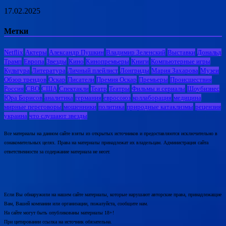
17.02.2025
Метки
Netflix
Актеры
Александр Пушкин
Владимир Зеленский
Выставки
Дональд
Трамп
Европа
Звезды
Кино
Кинопремьеры
Книги
Компьютерные игры
Культура
Литература
Личный плейлист
Лонгриды
Мария Захарова
Музеи
Обзор трендов
Оскар
Писатели
Премия Оскар
Премьеры
Происшествия
Россия
СВО
США
Спектакли
Театр
Театры
Фильмы и сериалы
Шоубизнес
Юра Борисов
аналитика
германия
евросоюз
коллаборация
медицина
мирные переговоры
мошенники
политика
природные катаклизмы
рецензия
украина
что слушают звезды
Все материалы на данном сайте взяты из открытых источников и предоставляются исключительно в
ознакомительных целях. Права на материалы принадлежат их владельцам. Администрация сайта
ответственности за содержание материала не несет.
Если Вы обнаружили на нашем сайте материалы, которые нарушают авторские права, принадлежащие
Вам, Вашей компании или организации, пожалуйста, сообщите нам.
На сайте могут быть опубликованы материалы 18+!
При цитировании ссылка на источник обязательна.