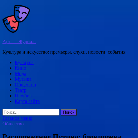
Перейти
к
содержимому
Арт — Журнал.
Культура и искусство: премьеры, слухи, новости, события.
Культура
Кино
Мода
Музыка
Общество
Театр
Шоубиз
Карта сайта
Найти:
Главное меню
Общество
Распоряжение Путина: блокировка