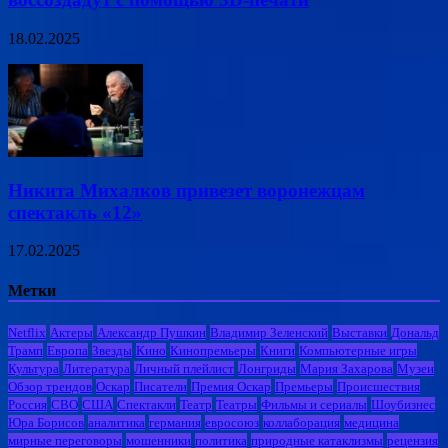
18.02.2025
Никита Михалков привезет воронежцам
спектакль «12»
17.02.2025
Метки
Netflix
Актеры
Александр Пушкин
Владимир Зеленский
Выставки
Дональд
Трамп
Европа
Звезды
Кино
Кинопремьеры
Книги
Компьютерные игры
Культура
Литература
Личный плейлист
Лонгриды
Мария Захарова
Музеи
Обзор трендов
Оскар
Писатели
Премия Оскар
Премьеры
Происшествия
Россия
СВО
США
Спектакли
Театр
Театры
Фильмы и сериалы
Шоубизнес
Юра Борисов
аналитика
германия
евросоюз
коллаборация
медицина
мирные переговоры
мошенники
политика
природные катаклизмы
рецензия