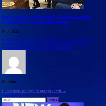
Вэнс озвучил требование для возвращения
Зеленского в Овальный кабинет
04.03.2025
Навигация
Предыдущая статья
Успенская на пенсию не собирается
Следующая статья
Россия уменьшила объем поставок
по
удобрений в США в 2024 году: статистика
записям
О admin
Посмотреть все записи автора admin →
машинки андис
Найти: