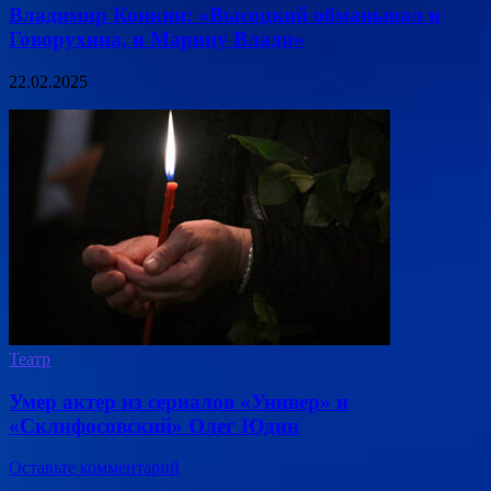
Владимир Конкин: «Высоцкий обманывал и
Говорухина, и Марину Влади»
22.02.2025
Театр
Умер актер из сериалов «Универ» и
«Склифосовский» Олег Юдин
Оставьте комментарий