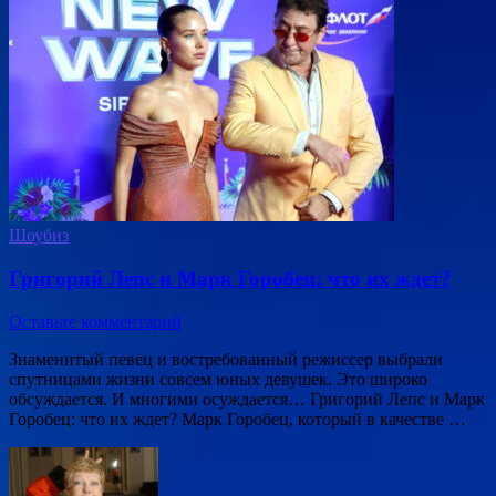
Шоубиз
Григорий Лепс и Марк Горобец: что их ждет?
Оставьте комментарий
Знаменитый певец и востребованный режиссер выбрали
спутницами жизни совсем юных девушек. Это широко
обсуждается. И многими осуждается… Григорий Лепс и Марк
Горобец: что их ждет? Марк Горобец, который в качестве …