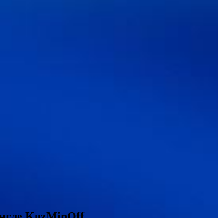
ингле KuzMinOff