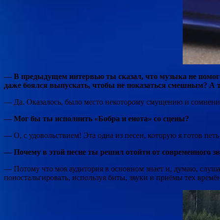
— В предыдущем интервью ты сказал, что музыка не помогае
даже боялся выпускать, чтобы не показаться смешным? А те
— Да. Оказалось, было место некоторому смущению и сомнениям
— Мог бы ты исполнить «Бобра и енота» со сцены?
—
О, с удовольствием! Эта одна из песен, которую я готов петь
— Почему в этой песне ты решил отойти от современного зву
— Потому что моя аудитория в основном знает и, думаю, слуш
поностальгировать, используя биты, звуки и приёмы тех времён