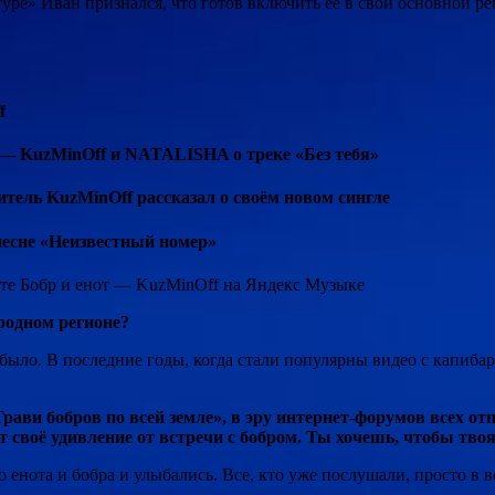
туре» Иван признался, что готов включить её в свой основной ре
f
 — KuzMinOff и NATALISHA о треке «Без тебя»
итель KuzMinOff рассказал о своём новом сингле
песне «Неизвестный номер»
е Бобр и енот — KuzMinOff на Яндекс Музыке
родном регионе?
было. В последние годы, когда стали популярны видео с капибар
рави бобров по всей земле», в эру интернет-форумов всех от
ет своё удивление от встречи с бобром. Ты хочешь, чтобы тв
нота и бобра и улыбались. Все, кто уже послушали, просто в в