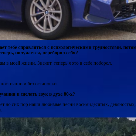
т тебе справляться с психологическими трудностями, потому 
перь, получается, переборол себя?
 в моей жизни. Значит, теперь я это в себе поборол.
 постоянно и без остановки.
чания и сделать звук в духе 80-х?
ает до сих пор наши любимые песни восьмидесятых, девяностых,
.