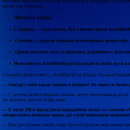
песенкой про бобра с енотом. Более того, в интервью «Субкуль
звучит как челлендж.
Читайте также
С бобром — через туман. Всё о новом сингле KuzMinOf
«Любовь — одна из главных человеческих ценностей»
«Давно хотелось чего-то простого, душевного»: исполн
Исполнитель KuzMinOff рассказывает о своём пути и 
Слушайте Бобр и енот — KuzMinOff на Яндекс МузыкеСлушайт
— Откуда у тебя такая любовь к бобрам? Их много в твоём 
— С детства любил морских свинок, хотя у меня никогда их не 
бы хотелось завести бобра дома.
— В эпоху ТВ в народ ушла пародийная песня со словами «Т
завирусилось польское видео, где герой нецензурно выража
— Мне достаточно, чтобы люди просто слушали мою песню про е