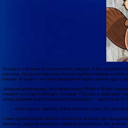
Посидеть с бобром за столом может каждый. А вы попробуйте 
плотины. Пока нам известно, что это удалось смелому и очень
бобром. И ничего, что в восхищении от своего нового друга, е
Забавная аранжировка, застывшая между 80-ми и 90-ми, навев
юмором и соответствующей лексикой. Слышен и знакомый голос 
своим дальним экзотическим родственникам — капибарам. В те
«Енот шутил, смеялся, Бобёр хвостом стучал, Их дружба к
Cамое удивительное, что всё это весёлое хулиганство придума
девушках, дорогих машинах и жарких вечеринках. Мы решили р