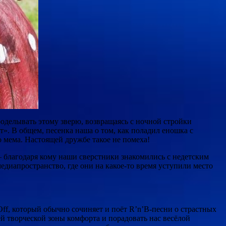
оделывать этому зверю, возвращаясь с ночной стройки
». В общем, песенка наша о том, как поладил еношка с
о мема. Настоящей дружбе такое не помеха!
— благодаря кому наши сверстники знакомились с недетским
диапространство, где они на какое-то время уступили место
Off, который обычно сочиняет и поёт R’n’B-песни о страстных
й творческой зоны комфорта и порадовать нас весёлой