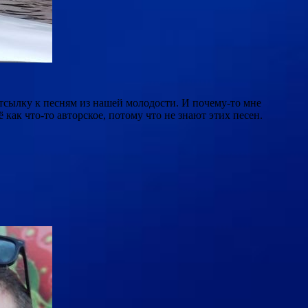
тсылку к песням из нашей молодости. И почему-то мне
как что-то авторское, потому что не знают этих песен.