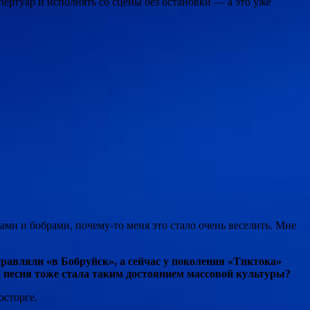
пертуар и исполнять со сцены без остановки — а это уже
ами и бобрами, почему-то меня это стало очень веселить. Мне
правляли «в Бобруйск», а сейчас у поколения «Тиктока»
оя песня тоже стала таким достоянием массовой культуры?
осторге.