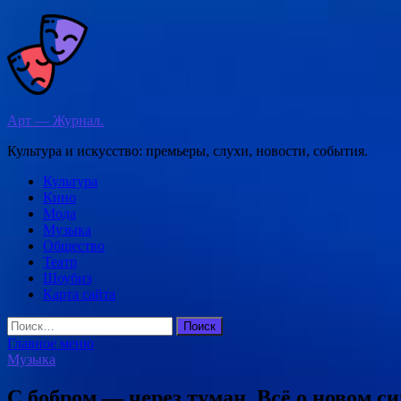
Перейти
к
содержимому
Арт — Журнал.
Культура и искусство: премьеры, слухи, новости, события.
Культура
Кино
Мода
Музыка
Общество
Театр
Шоубиз
Карта сайта
Найти:
Главное меню
Музыка
С бобром — через туман. Всё о новом с