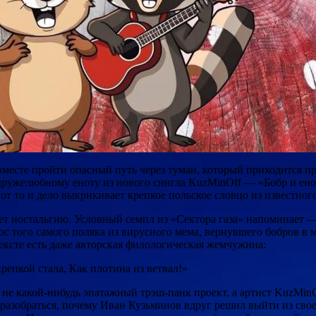
вместе пройти опасный путь через туман, который приходится пр
 дружелюбному еноту из нового сингла KuzMinOff — «Бобр и енот
нот то и дело выкрикивает крепкое польское словцо из известног
ает ностальгию. Условный семпл из «Сектора газа» напоминает 
того самого поляка из вирусного мема, вернувшего бобров в ме
ксте есть даже авторская филологическая жемчужина:
репкой стала, Как плотина из ветвал!»
л не какой-нибудь эпатажный трэш-панк проект, а артист KuzMin
азобраться, почему Иван Кузьминов вдруг решил выйти из свое