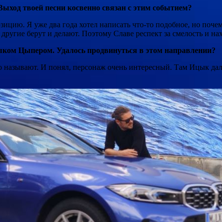
ход твоей песни косвенно связан с этим событием?
цию. Я уже два года хотел написать что-то подобное, но почему
другие берут и делают. Поэтому Славе респект за смелость и на
цыком Цыпером. Удалось продвинуться в этом направлении?
о называют. И понял, персонаж очень интересный. Там Ицык дал