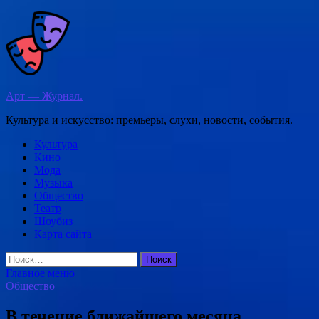
Перейти
к
содержимому
Арт — Журнал.
Культура и искусство: премьеры, слухи, новости, события.
Культура
Кино
Мода
Музыка
Общество
Театр
Шоубиз
Карта сайта
Найти:
Главное меню
Общество
В течение ближайшего месяца