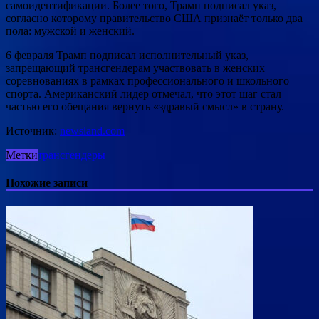
самоидентификации. Более того, Трамп подписал указ,
согласно которому правительство США признаёт только два
пола: мужской и женский.
6 февраля Трамп подписал исполнительный указ,
запрещающий трансгендерам участвовать в женских
соревнованиях в рамках профессионального и школьного
спорта. Американский лидер отмечал, что этот шаг стал
частью его обещания вернуть «здравый смысл» в страну.
Источник:
newsland.com
Метки
трансгендеры
Похожие записи