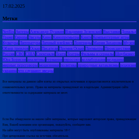
17.02.2025
Метки
Netflix
Актеры
Александр Пушкин
Владимир Зеленский
Выставки
Дональд
Трамп
Европа
Звезды
Кино
Кинопремьеры
Книги
Компьютерные игры
Культура
Литература
Личный плейлист
Лонгриды
Мария Захарова
Музеи
Обзор трендов
Оскар
Писатели
Премия Оскар
Премьеры
Происшествия
Россия
СВО
США
Спектакли
Театр
Театры
Фильмы и сериалы
Шоубизнес
Юра Борисов
аналитика
германия
евросоюз
коллаборация
медицина
мирные переговоры
мошенники
политика
природные катаклизмы
рецензия
украина
что слушают звезды
Все материалы на данном сайте взяты из открытых источников и предоставляются исключительно в
ознакомительных целях. Права на материалы принадлежат их владельцам. Администрация сайта
ответственности за содержание материала не несет.
Если Вы обнаружили на нашем сайте материалы, которые нарушают авторские права, принадлежащие
Вам, Вашей компании или организации, пожалуйста, сообщите нам.
На сайте могут быть опубликованы материалы 18+!
При цитировании ссылка на источник обязательна.