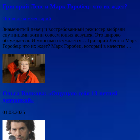
Григорий Лепс и Марк Горобец: что их ждет?
Оставьте комментарий
Знаменитый певец и востребованный режиссер выбрали
спутницами жизни совсем юных девушек. Это широко
обсуждается. И многими осуждается… Григорий Лепс и Марк
Горобец: что их ждет? Марк Горобец, который в качестве …
Ольга Волкова: «Ощущаю себя 13-летней
девчонкой»
01.03.2025