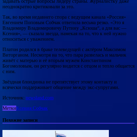
задавать острые вопросы лидеру страны. Журналистку даже
неоднократно критиковали за это.
Так, во время недавнего спора с ведущим канала «Россия»
Евгением Поповым Собчак ответила весьма резко. «Это я
Владимиру Владимировичу Путину „Ксюша“, а для вас —
Ксения», — сказала звезда, намекая на то, что к ней нужно
относиться с уважением.
Платон родился в браке телеведущей с актёром Максимом
Виторганом. Несмотря на то, что пара развелась и мальчик
живёт с матерью и её вторым мужем Константином
Богомоловым, он регулярно видится с отцом и тепло общается
с ним.
Звёздная блондинка не препятствует этому контакту и
всячески поддерживает общение между экс-супругами.
Источник:
newsland.com
Метки
Ксения Собчак
Похожие записи