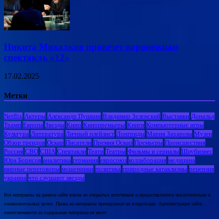
Никита Михалков привезет воронежцам
спектакль «12»
17.02.2025
Метки
Netflix
Актеры
Александр Пушкин
Владимир Зеленский
Выставки
Дональд
Трамп
Европа
Звезды
Кино
Кинопремьеры
Книги
Компьютерные игры
Культура
Литература
Личный плейлист
Лонгриды
Мария Захарова
Музеи
Обзор трендов
Оскар
Писатели
Премия Оскар
Премьеры
Происшествия
Россия
СВО
США
Спектакли
Театр
Театры
Фильмы и сериалы
Шоубизнес
Юра Борисов
аналитика
германия
евросоюз
коллаборация
медицина
мирные переговоры
мошенники
политика
природные катаклизмы
рецензия
украина
что слушают звезды
Все материалы на данном сайте взяты из открытых источников и предоставляются исключительно в
ознакомительных целях. Права на материалы принадлежат их владельцам. Администрация сайта
ответственности за содержание материала не несет.