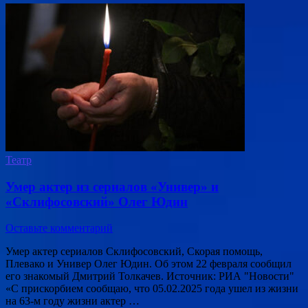
Театр
Умер актер из сериалов «Универ» и
«Склифосовский» Олег Юдин
Оставьте комментарий
Умер актер сериалов Склифосовский, Скорая помощь,
Плевако и Универ Олег Юдин. Об этом 22 февраля сообщил
его знакомый Дмитрий Толкачев. Источник: РИА "Новости"
«С прискорбием сообщаю, что 05.02.2025 года ушел из жизни
на 63-м году жизни актер …