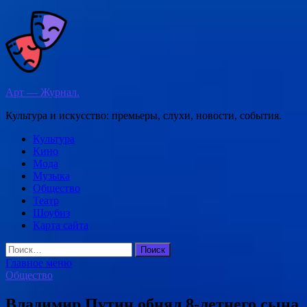
Перейти
к
содержимому
Арт — Журнал.
Культура и искусство: премьеры, слухи, новости, события.
Культура
Кино
Мода
Музыка
Общество
Театр
Шоубиз
Карта сайта
Найти:
Главное меню
Общество
Владимир Путин обнял 8-летнего сына