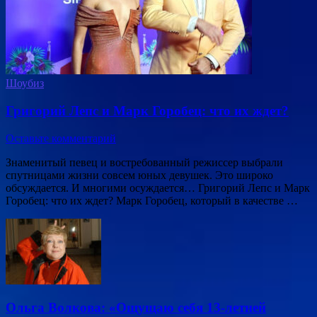
Шоубиз
Григорий Лепс и Марк Горобец: что их ждет?
Оставьте комментарий
Знаменитый певец и востребованный режиссер выбрали
спутницами жизни совсем юных девушек. Это широко
обсуждается. И многими осуждается… Григорий Лепс и Марк
Горобец: что их ждет? Марк Горобец, который в качестве …
Ольга Волкова: «Ощущаю себя 13-летней