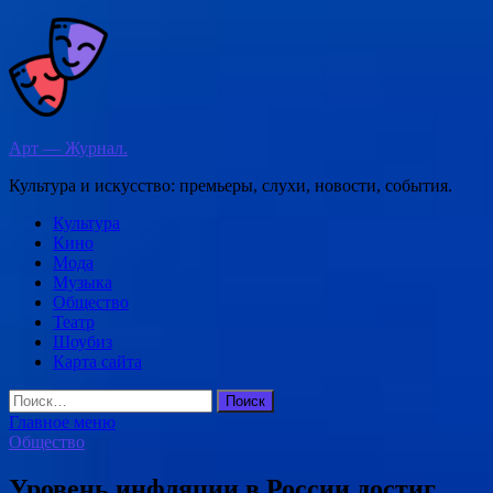
Перейти
к
содержимому
Арт — Журнал.
Культура и искусство: премьеры, слухи, новости, события.
Культура
Кино
Мода
Музыка
Общество
Театр
Шоубиз
Карта сайта
Найти:
Главное меню
Общество
Уровень инфляции в России достиг