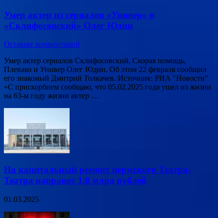
Умер актер из сериалов «Универ» и
«Склифосовский» Олег Юдин
Оставьте комментарий
Умер актер сериалов Склифосовский, Скорая помощь,
Плевако и Универ Олег Юдин. Об этом 22 февраля сообщил
его знакомый Дмитрий Толкачев. Источник: РИА "Новости"
«С прискорбием сообщаю, что 05.02.2025 года ушел из жизни
на 63-м году жизни актер …
На капитальный ремонт пермского Театра-
Театра направят 1,8 млрд рублей
01.03.2025