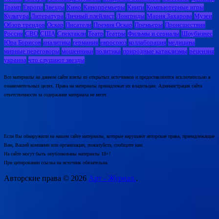
Трамп
Европа
Звезды
Кино
Кинопремьеры
Книги
Компьютерные игры
Культура
Литература
Личный плейлист
Лонгриды
Мария Захарова
Музеи
Обзор трендов
Оскар
Писатели
Премия Оскар
Премьеры
Происшествия
Россия
СВО
США
Спектакли
Театр
Театры
Фильмы и сериалы
Шоубизнес
Юра Борисов
аналитика
германия
евросоюз
коллаборация
медицина
мирные переговоры
мошенники
политика
природные катаклизмы
рецензия
украина
что слушают звезды
Все материалы на данном сайте взяты из открытых источников и предоставляются исключительно в
ознакомительных целях. Права на материалы принадлежат их владельцам. Администрация сайта
ответственности за содержание материала не несет.
Если Вы обнаружили на нашем сайте материалы, которые нарушают авторские права, принадлежащие
Вам, Вашей компании или организации, пожалуйста, сообщите нам.
На сайте могут быть опубликованы материалы 18+!
При цитировании ссылка на источник обязательна.
Авторские права © 2026
Арт - Журнал.
.