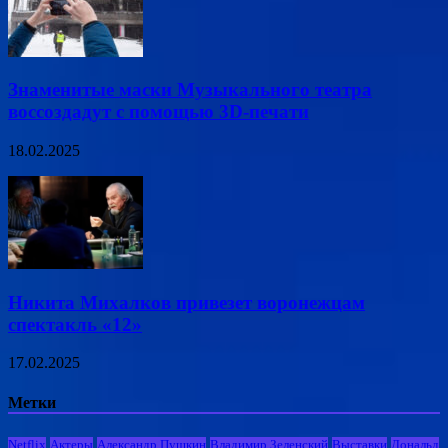
Знаменитые маски Музыкального театра
воссоздадут с помощью 3D-печати
18.02.2025
Никита Михалков привезет воронежцам
спектакль «12»
17.02.2025
Метки
Netflix
Актеры
Александр Пушкин
Владимир Зеленский
Выставки
Дональд