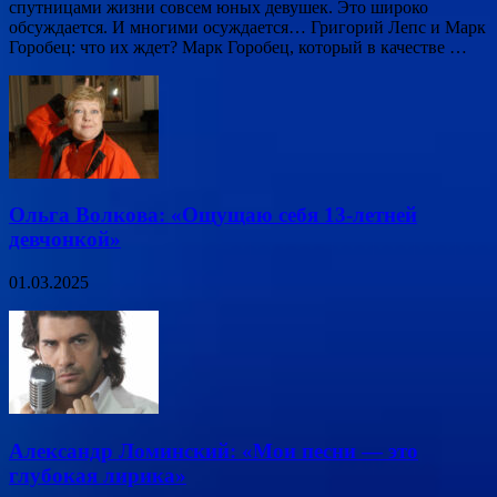
спутницами жизни совсем юных девушек. Это широко
обсуждается. И многими осуждается… Григорий Лепс и Марк
Горобец: что их ждет? Марк Горобец, который в качестве …
Ольга Волкова: «Ощущаю себя 13-летней
девчонкой»
01.03.2025
Александр Ломинский: «Мои песни — это
глубокая лирика»