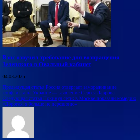
Вэнс озвучил требование для возвращения
Зеленского в Овальный кабинет
04.03.2025
Навигация
Предыдущая статья
Россия отвергает замораживание
конфликта на Украине — заявление Сергея Лаврова
по
Следующая статья
Покинул сети: в Москве показали комедию
записям
«Дорогая, я больше не перезвоню»