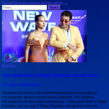
Посмотреть все записи автора admin →
Найти:
Шоубиз
Григорий Лепс и Марк Горобец: что их ждет?
Оставьте комментарий
Знаменитый певец и востребованный режиссер выбрали
спутницами жизни совсем юных девушек. Это широко
обсуждается. И многими осуждается… Григорий Лепс и Марк
Горобец: что их ждет? Марк Горобец, который в качестве …