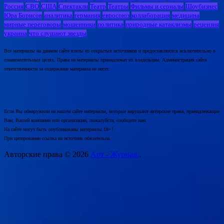
Россия
СВО
США
Спектакли
Театр
Театры
Фильмы и сериалы
Шоубизнес
Юра Борисов
аналитика
германия
евросоюз
коллаборация
медицина
мирные переговоры
мошенники
политика
природные катаклизмы
рецензия
украина
что слушают звезды
Все материалы на данном сайте взяты из открытых источников и предоставляются исключительно в
ознакомительных целях. Права на материалы принадлежат их владельцам. Администрация сайта
ответственности за содержание материала не несет.
Если Вы обнаружили на нашем сайте материалы, которые нарушают авторские права, принадлежащие
Вам, Вашей компании или организации, пожалуйста, сообщите нам.
На сайте могут быть опубликованы материалы 18+!
При цитировании ссылка на источник обязательна.
Авторские права © 2026
Арт - Журнал.
.