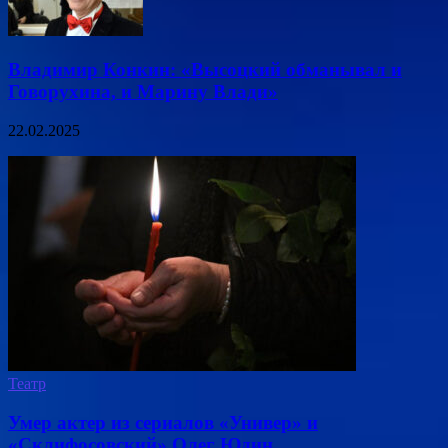
Владимир Конкин: «Высоцкий обманывал и
Говорухина, и Марину Влади»
22.02.2025
Театр
Умер актер из сериалов «Универ» и
«Склифосовский» Олег Юдин