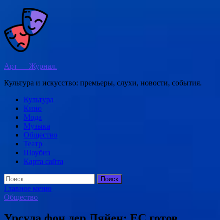
Перейти
к
содержимому
Арт — Журнал.
Культура и искусство: премьеры, слухи, новости, события.
Культура
Кино
Мода
Музыка
Общество
Театр
Шоубиз
Карта сайта
Найти:
Главное меню
Общество
Урсула фон дер Ляйен: ЕС готов