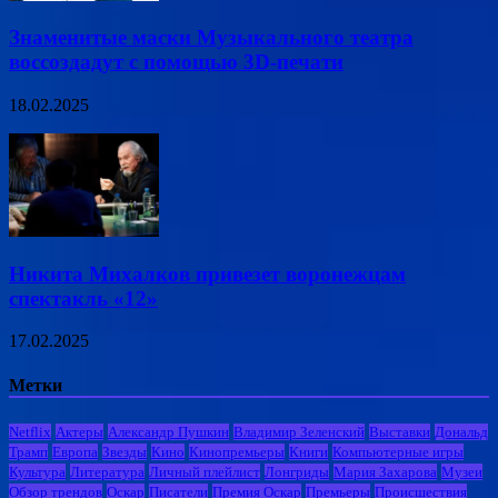
Знаменитые маски Музыкального театра
воссоздадут с помощью 3D-печати
18.02.2025
Никита Михалков привезет воронежцам
спектакль «12»
17.02.2025
Метки
Netflix
Актеры
Александр Пушкин
Владимир Зеленский
Выставки
Дональд
Трамп
Европа
Звезды
Кино
Кинопремьеры
Книги
Компьютерные игры
Культура
Литература
Личный плейлист
Лонгриды
Мария Захарова
Музеи
Обзор трендов
Оскар
Писатели
Премия Оскар
Премьеры
Происшествия