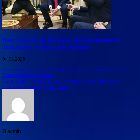
Вэнс озвучил требование для возвращения
Зеленского в Овальный кабинет
04.03.2025
Навигация
Предыдущая статья
Личный плейлист: 5 любимых треков
Екатерины Яшниковой
по
Следующая статья
В Кремле считают недоразумением
записям
закрытие Русского дома в Баку
О admin