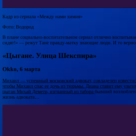
Кадр из сериала «Между нами химия»
Фото: Водород
В плане социально-воспитательном сериал отлично воспитывае
сидят!» — режут Тане правду-матку знающие люди. И то верно:
«Цыгане. Улица Шекспира»
Okko, 6 марта
Михаил — успешный московский адвокат, совладелец известной
чтобы Михаил спас ее дочь из тюрьмы. Диана ставит ему ультим
цыган Михай Деметр, изгнанный из табора
бывший возлюбленн
жизнь адвоката…