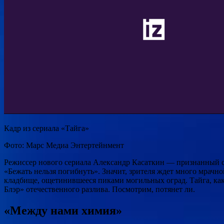
Кадр из сериала «Тайга»
Фото: Марс Медиа Энтертейнмент
Режиссер нового сериала Александр Касаткин — признанный сп
«Бежать нельзя погибнуть». Значит, зрителя ждет много мрачн
кладбище, ощетинившееся пиками могильных оград. Тайга, как 
Блэр» отечественного разлива. Посмотрим, потянет ли.
«Между нами химия»