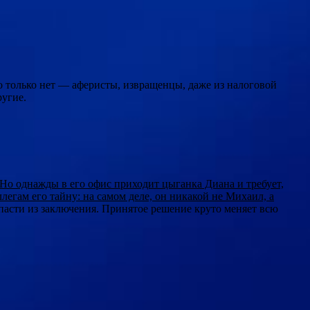
о только нет — аферисты, извращенцы, даже из налоговой
ругие.
Но однажды в его офис приходит цыганка Диана и требует,
легам его тайну: на самом деле, он никакой не Михаил, а
асти из заключения. Принятое решение круто меняет всю