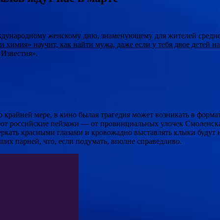
еждународному женскому дню, знаменующему для жителей средн
имия» научит, как найти мужа, даже если у тебя двое детей на 
«Известия».
крайней мере, в кино былая трагедия может возникать в формат
ют российские пейзажи — от провинциальных улочек Смоленска 
веркать красными глазами и кровожадно выставлять клыки будут
ших парней, что, если подумать, вполне справедливо.