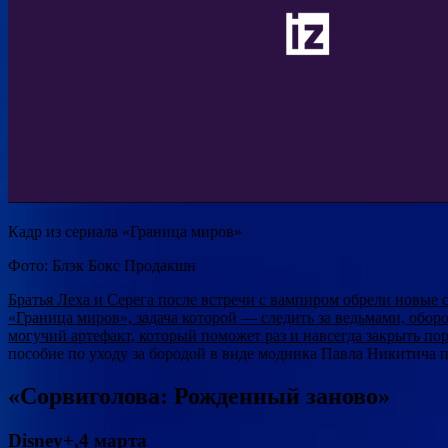
Кадр из сериала «Граница миров»
Фото: Блэк Бокс Продакшн
Братья Леха и Серега после встречи с вампиром обрели новые
«Граница миров», задача которой — следить за ведьмами, обо
могучий артефакт, который поможет раз и навсегда закрыть порт
пособие по уходу за бородой в виде модника Павла Никитича п
«Сорвиголова: Рожденный заново»
Disney+,4 марта