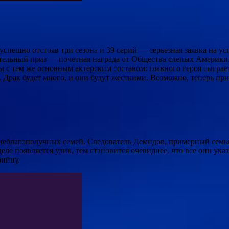
успешно отстояв три сезона и 39 серий — серьезная заявка на 
тельный приз — почетная награда от Общества слепых Америки. 
 с тем же основным актерским составом: главного героя сыграе
рак будет много, и они будут жесткими. Возможно, теперь приз 
з неблагополучных семей. Следователь Демидов, примерный семь
деле появляется улик, тем становится очевиднее, что все они ук
бийцу.