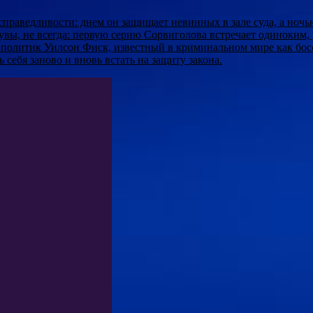
ведливости: днем он защищает невинных в зале суда, а ночью, 
увы, не всегда: первую серию Сорвиголова встречает одиноким
политик Уилсон Фиск, известный в криминальном мире как босс
 себя заново и вновь встать на защиту закона.