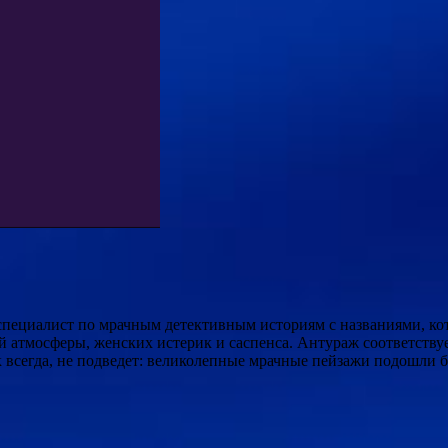
ециалист по мрачным детективным историям с названиями, котор
ой атмосферы, женских истерик и саспенса. Антураж соответству
всегда, не подведет: великолепные мрачные пейзажи подошли бы