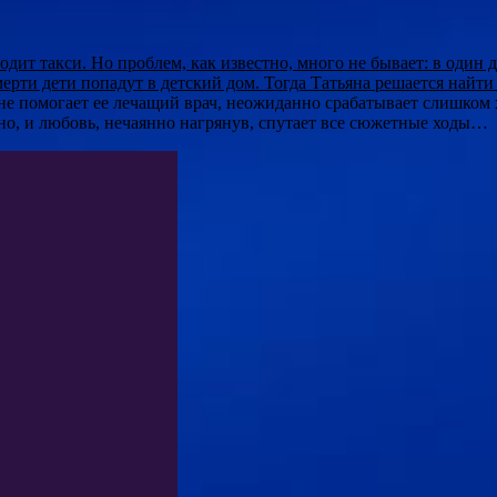
дит такси. Но проблем, как известно, много не бывает: в один 
смерти дети попадут в детский дом. Тогда Татьяна решается найт
не помогает ее лечащий врач, неожиданно срабатывает слишком
ачно, и любовь, нечаянно нагрянув, спутает все сюжетные ходы…