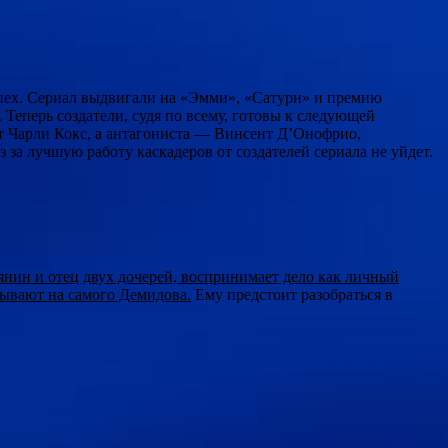
успех. Сериал выдвигали на «Эмми», «Сатурн» и премию
Теперь создатели, судя по всему, готовы к следующей
т Чарли Кокс, а антагониста — Винсент Д’Онофрио,
за лучшую работу каскадеров от создателей сериала не уйдет.
янин и отец двух дочерей, воспринимает дело как личный
азывают на самого Демидова.
Ему предстоит разобраться в