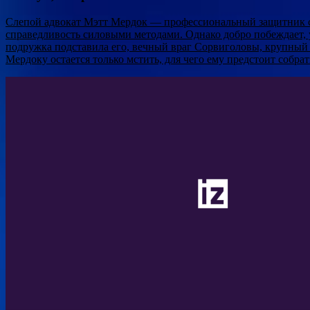
Слепой адвокат Мэтт Мердок — профессиональный защитник спра
справедливость силовыми методами. Однако добро побеждает, 
подружка подставила его, вечный враг Сорвиголовы, крупный 
Мердоку остается только мстить, для чего ему предстоит собрать