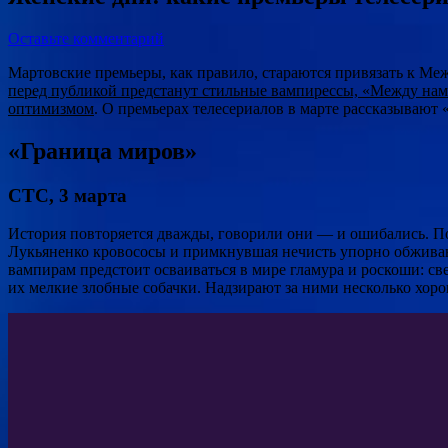
Оставьте комментарий
Мартовские премьеры, как правило, стараются привязать к М
перед публикой предстанут стильные вампирессы, «Между нами х
оптимизмом
. О премьерах телесериалов в марте рассказывают 
«Граница миров»
СТС, 3 марта
История повторяется дважды, говорили они — и ошибались. По 
Лукьяненко кровососы и примкнувшая нечисть упорно обжива
вампирам предстоит осваиваться в мире гламура и роскоши: с
их мелкие злобные собачки. Надзирают за ними несколько хоро