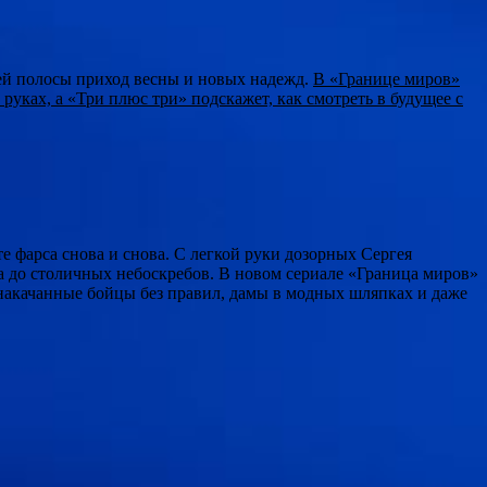
ей полосы приход весны и новых надежд.
В «Границе миров»
руках, а «Три плюс три» подскажет, как смотреть в будущее с
е фарса снова и снова. С легкой руки дозорных Сергея
до столичных небоскребов. В новом сериале «Граница миров»
 накачанные бойцы без правил, дамы в модных шляпках и даже