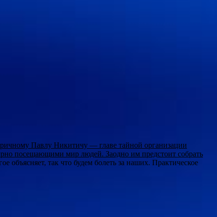
ентричному Павлу Никитичу — главе тайной организации
лярно посещающими мир людей. Заодно им предстоит собрать
гое объясняет, так что будем болеть за наших. Практическое