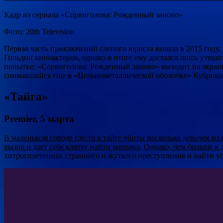
Кадр из сериала «Сорвиголова: Рожденный заново»
Фото: 20th Television
Первая часть приключений слепого юриста вышла в 2015 году, 
Гильдии киноактеров, однако в итоге ему достался лишь утеши
попытке: «Сорвиголова: Рожденный заново» выходит на экраны
снимавшийся еще в «Цельнометаллической оболочке» Кубрика. Д
«Тайга»
Premier, 5 марта
В маленьком городе где-то в тайге убиты несколько девочек и
вызов и дает себе клятву найти маньяка
.
Однако, чем больше в 
хитросплетениях странного и жуткого преступления и найти у