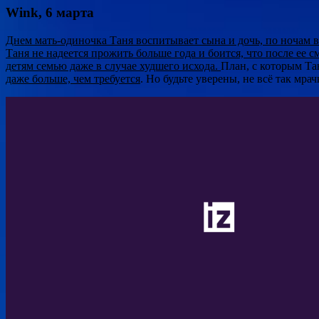
Wink, 6 марта
Днем мать-одиночка Таня воспитывает сына и дочь, по ночам во
Таня не надеется прожить больше года и боится, что после ее 
детям семью даже в случае худшего исхода.
План, с которым Та
даже больше, чем требуется
. Но будьте уверены, не всё так мр