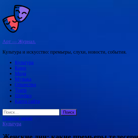
Перейти
к
содержимому
Арт — Журнал.
Культура и искусство: премьеры, слухи, новости, события.
Культура
Кино
Мода
Музыка
Общество
Театр
Шоубиз
Карта сайта
Найти:
Главное меню
Культура
Женские дни: какие премьеры телесери