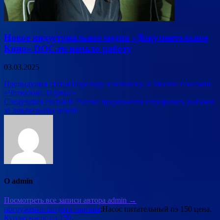
Новое индустриальное медиа «Документальное
Кино» DOC.ru начало работу
03.03.2025
Навигация
Предыдущая статья
Пароходу и человеку: в Москве показали
«Челюскин. Первые»
по
Следующая статья
В России предложили штрафовать рыбаков
записям
за ловлю рыбы зимой
О admin
Посмотреть все записи автора admin →
погружение шпунта ларсена
;Насос питательный пэ 150 цена.
Куплю насос пэ 150
.