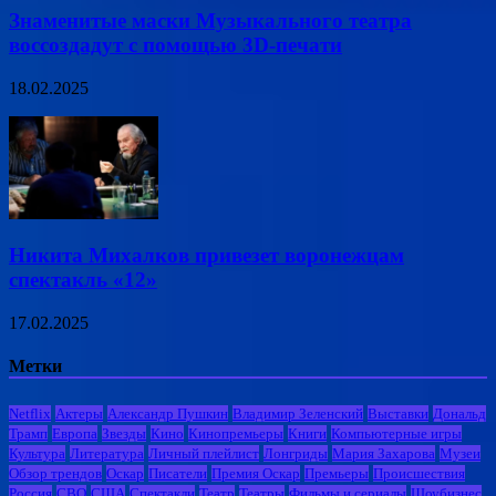
Знаменитые маски Музыкального театра
воссоздадут с помощью 3D-печати
18.02.2025
Никита Михалков привезет воронежцам
спектакль «12»
17.02.2025
Метки
Netflix
Актеры
Александр Пушкин
Владимир Зеленский
Выставки
Дональд
Трамп
Европа
Звезды
Кино
Кинопремьеры
Книги
Компьютерные игры
Культура
Литература
Личный плейлист
Лонгриды
Мария Захарова
Музеи
Обзор трендов
Оскар
Писатели
Премия Оскар
Премьеры
Происшествия
Россия
СВО
США
Спектакли
Театр
Театры
Фильмы и сериалы
Шоубизнес