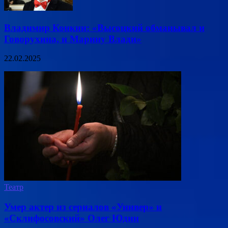
Владимир Конкин: «Высоцкий обманывал и
Говорухина, и Марину Влади»
22.02.2025
Театр
Умер актер из сериалов «Универ» и
«Склифосовский» Олег Юдин