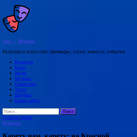
Перейти
к
содержимому
Арт — Журнал.
Культура и искусство: премьеры, слухи, новости, события.
Культура
Кино
Мода
Музыка
Общество
Театр
Шоубиз
Карта сайта
Найти:
Главное меню
Культура
Карету нам, карету: на Красной