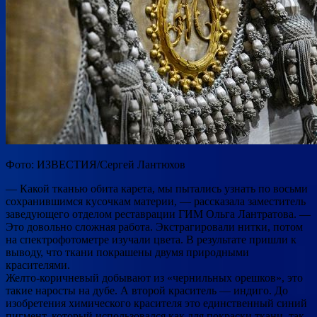
Фото: ИЗВЕСТИЯ/Сергей Лантюхов
— Какой тканью обита карета, мы пытались узнать по восьми
сохранившимся кусочкам материи, — рассказала заместитель
заведующего отделом реставрации ГИМ Ольга Лантратова. —
Это довольно сложная работа. Экстрагировали нитки, потом
на спектрофотометре изучали цвета. В результате пришли к
выводу, что ткани покрашены двумя природными
красителями.
Желто-коричневый добывают из «чернильных орешков», это
такие наросты на дубе. А второй краситель — индиго. До
изобретения химического красителя это единственный синий
пигмент, который использовался как для покраски ткани, так