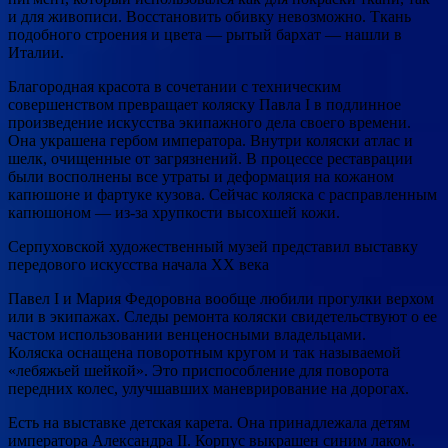
и для живописи. Восстановить обивку невозможно. Ткань
подобного строения и цвета — рытый бархат — нашли в
Италии.
Благородная красота в сочетании с техническим
совершенством превращает коляску Павла I в подлинное
произведение искусства экипажного дела своего времени.
Она украшена гербом императора. Внутри коляски атлас и
шелк, очищенные от загрязнений. B процессе реставрации
были восполнены все утраты и деформация на кожаном
капюшоне и фартуке кузова. Сейчас коляска с расправленным
капюшоном — из-за хрупкости высохшей кожи.
Серпуховской художественный музей представил выставку
передового искусства начала XX века
Павел І и Мария Федоровна вообще любили прогулки верхом
или в экипажах. Следы ремонта коляски свидетельствуют о ее
частом использовании венценосными владельцами.
Коляска оснащена поворотным кругом и так называемой
«лебяжьей шейкой». Это приспособление для поворота
передних колес, улучшавших маневрирование на дopoгax.
Есть на выставке детская карета. Она принадлежала детям
императора Александра II. Корпус выкрашен синим лаком.