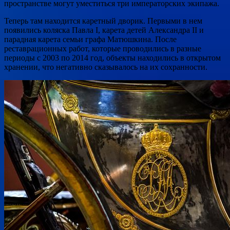
пространстве могут уместиться три императорских экипажа.
Теперь там находится каретный дворик. Первыми в нем
появились коляска Павла I, карета детей Александра II и
парадная карета семьи графа Матюшкина. После
реставрационных работ, которые проводились в разные
периоды с 2003 по 2014 год, объекты находились в открытом
хранении, что негативно сказывалось на их сохранности.