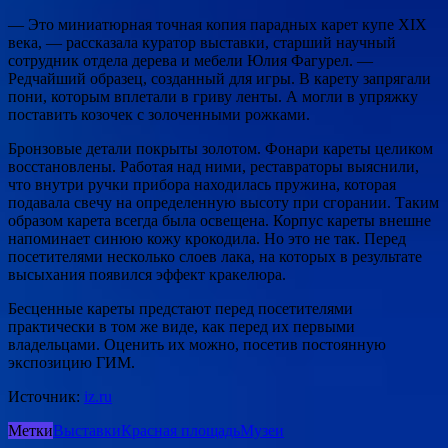
— Это миниатюрная точная копия парадных карет купе XIX
века, — рассказала куратор выставки, старший научный
сотрудник отдела дерева и мебели Юлия Фагурел. —
Редчайший образец, созданный для игры. В карету запрягали
пони, которым вплетали в гриву ленты. А могли в упряжку
поставить козочек с золоченными рожками.
Бронзовые детали покрыты золотом. Фонари кареты целиком
восстановлены. Работая над ними, реставраторы выяснили,
что внутри ручки прибора находилась пружина, которая
подавала свечу на определенную высоту при сгорании. Таким
образом карета всегда была освещена. Корпус кареты внешне
напоминает синюю кожу крокодила. Но это не так. Перед
посетителями несколько слоев лака, на которых в результате
высыхания появился эффект кракелюра.
Бесценные кареты предстают перед посетителями
практически в том же виде, как перед их первыми
владельцами. Оценить их можно, посетив постоянную
экспозицию ГИМ.
Источник:
iz.ru
Метки
Выставки
Красная площадь
Музеи