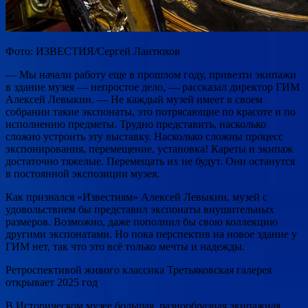
Фото: ИЗВЕСТИЯ/Сергей Лантюхов
— Мы начали работу еще в прошлом году, привезти экипажи
в здание музея — непростое дело, — рассказал директор ГИМ
Алексей Левыкин. — Не каждый музей имеет в своем
собрании такие экспонаты, это потрясающие по красоте и по
исполнению предметы. Трудно представить, насколько
сложно устроить эту выставку. Насколько сложны процесс
экспонирования, перемещение, установка! Кареты и экипаж
достаточно тяжелые. Перемещать их не будут. Они останутся
в постоянной экспозиции музея.
Как признался «Известиям» Алексей Левыкин, музей с
удовольствием бы представил экспонаты внушительных
размеров. Возможно, даже пополнил бы свою коллекцию
другими экспонатами. Но пока перспектив на новое здание у
ГИМ нет, так что это всё только мечты и надежды.
Ретроспективой живого классика Третьяковская галерея
открывает 2025 год
В Историческом музее большая, разнообразная экипажная