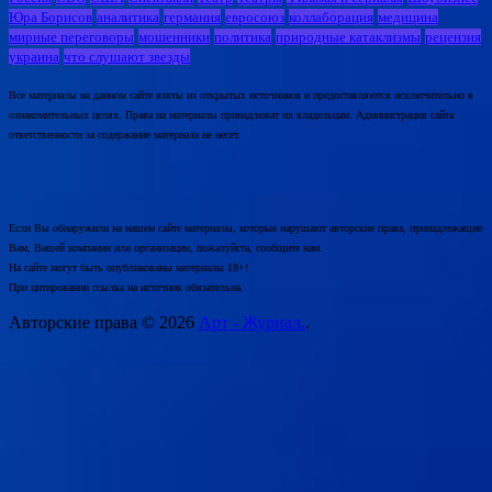
Юра Борисов
аналитика
германия
евросоюз
коллаборация
медицина
мирные переговоры
мошенники
политика
природные катаклизмы
рецензия
украина
что слушают звезды
Все материалы на данном сайте взяты из открытых источников и предоставляются исключительно в
ознакомительных целях. Права на материалы принадлежат их владельцам. Администрация сайта
ответственности за содержание материала не несет.
Если Вы обнаружили на нашем сайте материалы, которые нарушают авторские права, принадлежащие
Вам, Вашей компании или организации, пожалуйста, сообщите нам.
На сайте могут быть опубликованы материалы 18+!
При цитировании ссылка на источник обязательна.
Авторские права © 2026
Арт - Журнал.
.