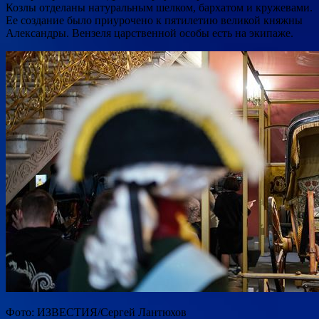
Козлы отделаны натуральным шелком, бархатом и кружевами.
Ее создание было приурочено к пятилетию великой княжны
Александры. Вензеля царственной особы есть на экипаже.
Фото: ИЗВЕСТИЯ/Сергей Лантюхов