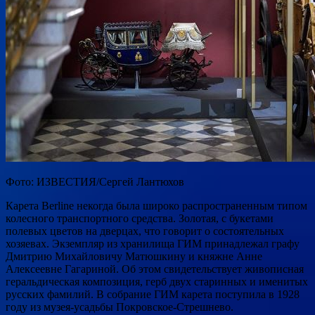
Фото: ИЗВЕСТИЯ/Сергей Лантюхов
Карета Berline некогда была широко распространенным типом
колесного транспортного средства. Золотая, с букетами
полевых цветов на дверцах, что говорит о состоятельных
хозяевах. Экземпляр из хранилища ГИМ принадлежал графу
Дмитрию Михайловичу Матюшкину и княжне Анне
Алексеевне Гагариной. Об этом свидетельствует живописная
геральдическая композиция, герб двух старинных и именитых
русских фамилий. В собрание ГИМ карета поступила в 1928
году из музея-усадьбы Покровское-Стрешнево.