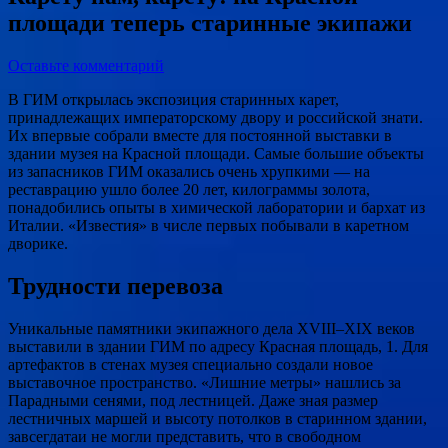
площади теперь старинные экипажи
Оставьте комментарий
В ГИМ открылась экспозиция старинных карет,
принадлежащих императорскому двору и российской знати.
Их впервые собрали вместе для постоянной выставки в
здании музея на Красной площади. Самые большие объекты
из запасников ГИМ оказались очень хрупкими — на
реставрацию ушло более 20 лет, килограммы золота,
понадобились опыты в химической лаборатории и бархат из
Италии. «Известия» в числе первых побывали в каретном
дворике.
Трудности перевоза
Уникальные памятники экипажного дела XVIII–XIX веков
выставили в здании ГИМ по адресу Красная площадь, 1. Для
артефактов в стенах музея специально создали новое
выставочное пространство. «Лишние метры» нашлись за
Парадными сенями, под лестницей. Даже зная размер
лестничных маршей и высоту потолков в старинном здании,
завсегдатаи не могли представить, что в свободном