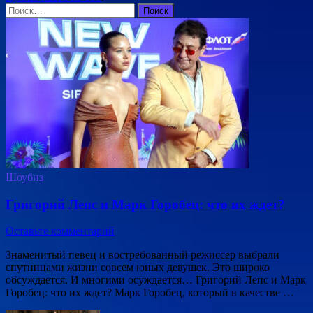
Найти:
Шоубиз
Григорий Лепс и Марк Горобец: что их ждет?
Оставьте комментарий
Знаменитый певец и востребованный режиссер выбрали
спутницами жизни совсем юных девушек. Это широко
обсуждается. И многими осуждается… Григорий Лепс и Марк
Горобец: что их ждет? Марк Горобец, который в качестве …