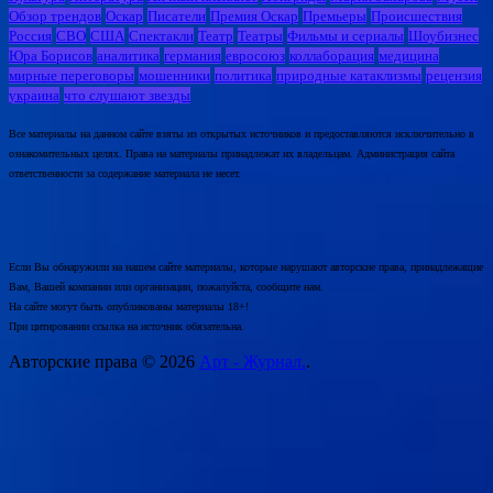
Обзор трендов
Оскар
Писатели
Премия Оскар
Премьеры
Происшествия
Россия
СВО
США
Спектакли
Театр
Театры
Фильмы и сериалы
Шоубизнес
Юра Борисов
аналитика
германия
евросоюз
коллаборация
медицина
мирные переговоры
мошенники
политика
природные катаклизмы
рецензия
украина
что слушают звезды
Все материалы на данном сайте взяты из открытых источников и предоставляются исключительно в
ознакомительных целях. Права на материалы принадлежат их владельцам. Администрация сайта
ответственности за содержание материала не несет.
Если Вы обнаружили на нашем сайте материалы, которые нарушают авторские права, принадлежащие
Вам, Вашей компании или организации, пожалуйста, сообщите нам.
На сайте могут быть опубликованы материалы 18+!
При цитировании ссылка на источник обязательна.
Авторские права © 2026
Арт - Журнал.
.