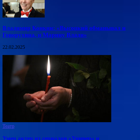
Владимир Конкин: «Высоцкий обманывал и
Говорухина, и Марину Влади»
22.02.2025
Театр
Умер актер из сериалов «Универ» и