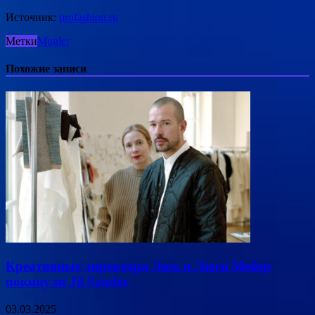
Источник:
profashion.ru
Метки
Mugler
Похожие записи
Креативные директора Люк и Люси Мейер
покинули Jil Sander
03.03.2025