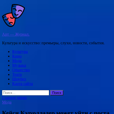
Перейти
к
содержимому
Арт — Журнал.
Культура и искусство: премьеры, слухи, новости, события.
Культура
Кино
Мода
Музыка
Общество
Театр
Шоубиз
Карта сайта
Найти:
Главное меню
Мода
Кейси Кэдуолладер может уйти с поста