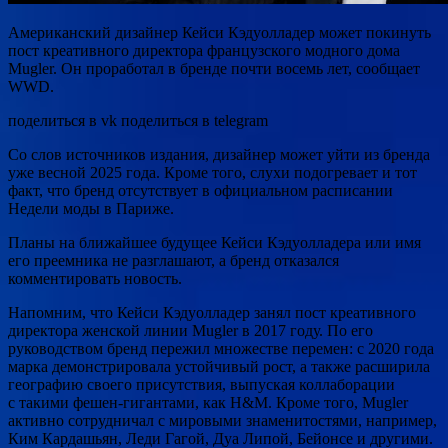
Американский дизайнер Кейси Кэдуолладер может покинуть
пост креативного директора французского модного дома
Mugler. Он проработал в бренде почти восемь лет, сообщает
WWD.
поделиться в vk поделиться в telegram
Со слов источников издания, дизайнер может уйти из бренда
уже весной 2025 года. Кроме того, слухи подогревает и тот
факт, что бренд отсутствует в официальном расписании
Недели моды в Париже.
Планы на ближайшее будущее Кейси Кэдуолладера или имя
его преемника не разглашают, а бренд отказался
комментировать новость.
Напомним, что Кейси Кэдуолладер занял пост креативного
директора женской линии Mugler в 2017 году. По его
руководством бренд пережил множестве перемен: с 2020 года
марка демонстрировала устойчивый рост, а также расширила
географию своего присутствия, выпуская коллаборации
с такими фешен-гигантами, как H&M. Кроме того, Mugler
активно сотрудничал с мировыми знаменитостями, например,
Ким Кардашьян, Леди Гагой, Дуа Липой, Бейонсе и другими.