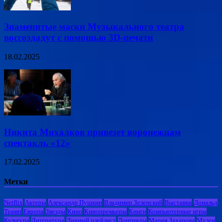
Знаменитые маски Музыкального театра
воссоздадут с помощью 3D-печати
18.02.2025
Никита Михалков привезет воронежцам
спектакль «12»
17.02.2025
Метки
Netflix
Актеры
Александр Пушкин
Владимир Зеленский
Выставки
Дональд
Трамп
Европа
Звезды
Кино
Кинопремьеры
Книги
Компьютерные игры
Культура
Литература
Личный плейлист
Лонгриды
Мария Захарова
Музеи