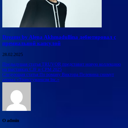
Dreams by Alena Akhmadullina дебютировал с
премиальной капсулой
28.02.2025
Навигация
Предыдущая статья
TRUVOR представит новую коллекцию
на выставках CJF и CPM 2025
по
Следующая статья
По роману Виктора Пелевина снимут
записям
сериал «Трансгуманизм Inc.»
О admin