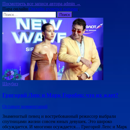
Посмотреть все записи автора admin →
Пара онлайн
Онлайн рунетки парами
.
Найти:
Шоубиз
Григорий Лепс и Марк Горобец: что их ждет?
Оставьте комментарий
Знаменитый певец и востребованный режиссер выбрали
спутницами жизни совсем юных девушек. Это широко
обсуждается. И многими осуждается… Григорий Лепс и Марк